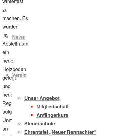
winterfest
zu
machen. Es
Zum
wurden
Inhalt
im
News
springen
Abstellraum
ein
neuer
Holzboden
Verein
gelegt
und
neue
Unser Angebot
Regale
Mitgliedschaft
aufgestellt,
Anfängerkurs
Unmengen
Steuerschule
an
Ehrentafel „Neuer Rennachter“