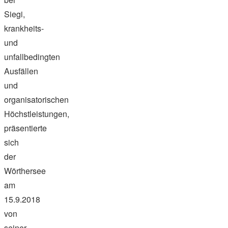
Siegi,
krankheits-
und
unfallbedingten
Ausfällen
und
organisatorischen
Höchstleistungen,
präsentierte
sich
der
Wörthersee
am
15.9.2018
von
seiner