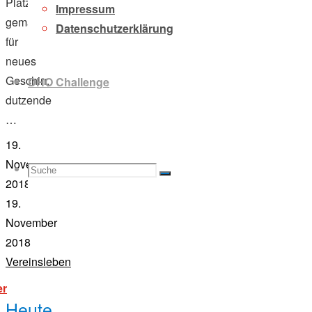
Platz
Impressum
gemacht
Datenschutzerklärung
für
neues
Geschirr,
DHO Challenge
dutzende
…
19.
November
Suche
Suchen
Suche
2018
19.
November
2018
nach:
Vereinsleben
"einwintern
er
und
Heute
abrudern