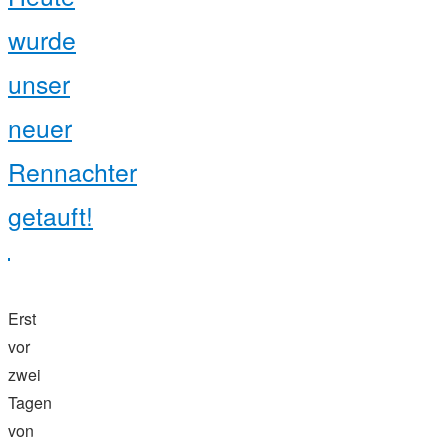
2018"
wurde
unser
neuer
Rennachter
getauft!
Erst
vor
zwei
Tagen
von