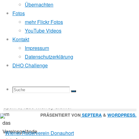
Mitglied der
Übernachten
2018
Fotos
mehr Flickr Fotos
Godfrey Donauhort Club Kit
YouTube Videos
Eine
Kontakt
große
Impressum
Sternfahrten Archiv
-
Gruppe
Datenschutzerklärung
Ruderlinks
-
von
DHO Challenge
Impressum
-
Donauhortmitgliedern
Login
-
traf
Suchen
am
Suche
Suchen
Suche
nach:
Suche
Samstag
© 2026 Wiener Ruderverein Donauhort, Am Brigittenauer
zusammen,
Sporn 9, 1200 Wien by GruWol
um
Zurück
PRÄSENTIERT VON
SEPTERA
&
WORDPRESS.
das
nach
nach:
Vereinsgelände
oben