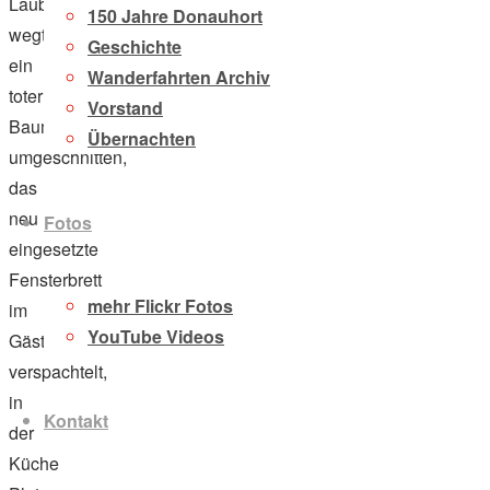
Laub
150 Jahre Donauhort
wegtransportiert,
Geschichte
ein
Wanderfahrten Archiv
toter
Vorstand
Baum
Übernachten
umgeschnitten,
das
neu
Fotos
eingesetzte
Fensterbrett
mehr Flickr Fotos
im
YouTube Videos
Gästezimmer
verspachtelt,
in
Kontakt
der
Küche