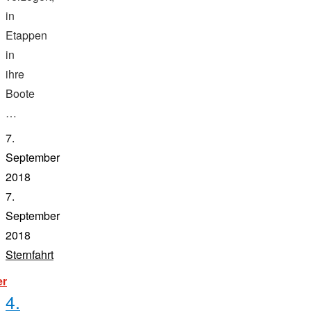
in
Etappen
in
ihre
Boote
…
7.
September
2018
7.
September
2018
Sternfahrt
"5.
er
sternfahrt
4.
wrv