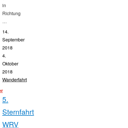
in
Richtung
…
14.
September
2018
4.
Oktober
2018
Wanderfahrt
"ruderwoche
er
kärntner
5.
seen
2018"
Sternfahrt
WRV