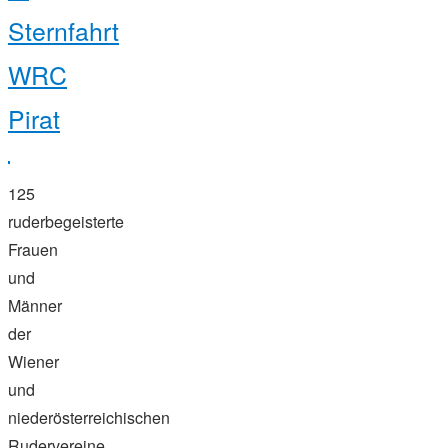
donauhort"
Sternfahrt
WRC
Pirat
125
ruderbegeisterte
Frauen
und
Männer
der
Wiener
und
niederösterreichischen
Rudervereine