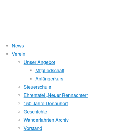
News
Wasserstand Donau
Verein
Jahr:
Unser Angebot
Liegt der Wasserstand in Korneuburg (KORN)
wird
über 5 Meter,
Mitgliedschaft
beim Donauhort nicht gerudert.
2018
Anfängerkurs
Pegelstände (DoRIS)
Steuerschule
Ehrentafel „Neuer Rennachter“
Seichtstellen
Einwintern
150 Jahre Donauhort
Schleusenstatus
Geschichte
und
Wanderfahrten Archiv
Windfinder Kuchelauer Hafen
Vorstand
Abrudern