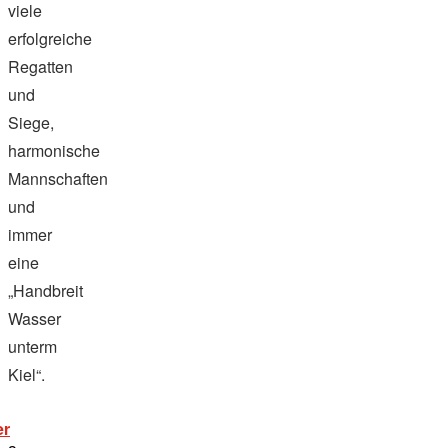
viele
erfolgreiche
Regatten
und
Siege,
harmonische
Mannschaften
und
immer
eine
„Handbreit
Wasser
unterm
Kiel“.
„heute
er
wurde