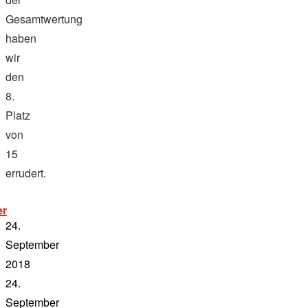
Gesamtwertung
haben
wir
den
8.
Platz
von
15
errudert.
„blaues
er
band
24.
2018“
September
2018
24.
September