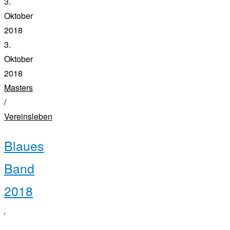
3.
unser
neuer
Oktober
rennachter
2018
getauft!“
3.
Oktober
2018
Masters
/
Vereinsleben
Blaues
Band
2018