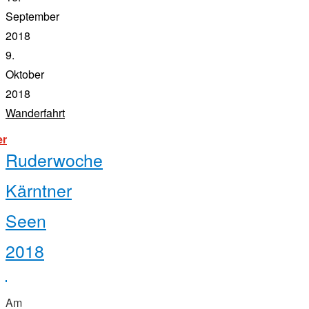
September
2018
9.
Oktober
2018
Wanderfahrt
"willkommen
er
in
Ruderwoche
kärnten"
Kärntner
Seen
2018
Am