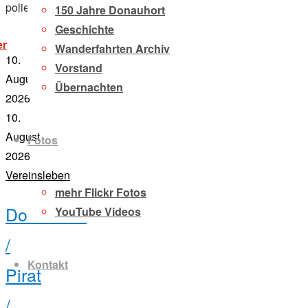
poliert…
150 Jahre Donauhort
Geschichte
„bootspflegetage
er
Wanderfahrten Archiv
im
10.
donauhort
Vorstand
2026“
August
Übernachten
2026
10.
August
Fotos
2026
Vereinsleben
mehr Flickr Fotos
Donauhort
YouTube Videos
/
Kontakt
Pirat
/