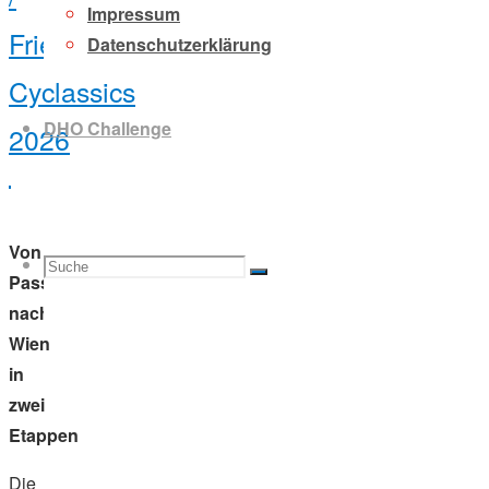
Impressum
Friesen
Datenschutzerklärung
Cyclassics
DHO Challenge
2026
Von
Suche
Suchen
Passau
Suche
nach
Wien
in
nach:
zwei
Etappen
Die