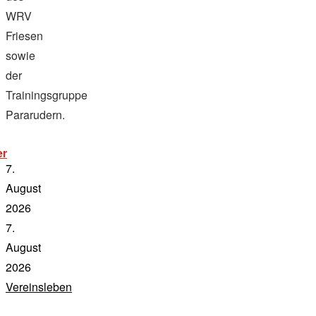
WRV
Friesen
sowie
der
Trainingsgruppe
Pararudern.
„donauhort
er
/
7.
pirat
/
August
friesen
2026
cyclassics
2026“
7.
August
2026
Vereinsleben