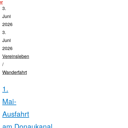
„wanderfahrt
er
auf
3.
der
donau:
Juni
ybbs
2026
–
wien“
3.
Juni
2026
Vereinsleben
/
Wanderfahrt
1.
Mai-
Ausfahrt
am Donaukanal