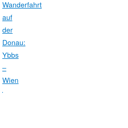
Wanderfahrt
auf
der
Donau:
Ybbs
–
Wien