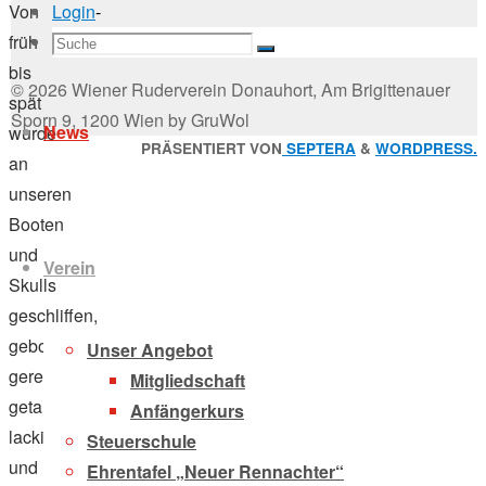
Login
-
Von
Suchen
früh
Suche
nach:
bis
Zum
© 2026 Wiener Ruderverein Donauhort, Am Brigittenauer
spät
Inhalt
Sporn 9, 1200 Wien by GruWol
News
wurde
springen
Zurück
PRÄSENTIERT VON
SEPTERA
&
WORDPRESS.
an
nach
unseren
oben
Booten
und
Verein
Skulls
geschliffen,
gebohrt,
Unser Angebot
gereinigt,
Mitgliedschaft
getauscht,
Anfängerkurs
lackiert
Steuerschule
und
Ehrentafel „Neuer Rennachter“