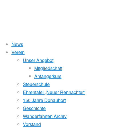
News
Wasserstand Donau
Verein
4.
Unser Angebot
Liegt der Wasserstand in Korneuburg (KORN)
wird
über 5 Meter,
Mitgliedschaft
beim Donauhort nicht gerudert.
Anfängerkurs
Sternfahrt
Pegelstände (DoRIS)
Steuerschule
Ehrentafel „Neuer Rennachter“
Seichtstellen
WRC
150 Jahre Donauhort
Schleusenstatus
Geschichte
Wanderfahrten Archiv
Windfinder Kuchelauer Hafen
Pirat
Vorstand