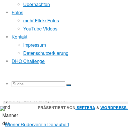
Mitglied der
Übernachten
Fotos
mehr Flickr Fotos
29.
Godfrey Donauhort Club Kit
YouTube Videos
August
Kontakt
2018
Impressum
29.
Sternfahrten Archiv
-
Datenschutzerklärung
August
Ruderlinks
-
DHO Challenge
2018
Impressum
-
Sternfahrt
Login
-
Suchen
125
Suche
Suchen
Suche
nach:
Suche
ruderbegeisterte
© 2026 Wiener Ruderverein Donauhort, Am Brigittenauer
Frauen
Sporn 9, 1200 Wien by GruWol
und
Zurück
PRÄSENTIERT VON
SEPTERA
&
WORDPRESS.
Männer
nach
nach:
der
oben