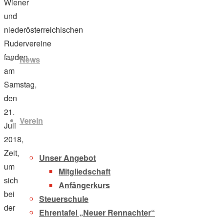
Wiener
und
niederösterreichischen
Zum
Rudervereine
Inhalt
fanden
News
springen
am
Samstag,
den
21.
Verein
Juli
2018,
Zeit,
Unser Angebot
um
Mitgliedschaft
sich
Anfängerkurs
bei
Steuerschule
der
Ehrentafel „Neuer Rennachter“