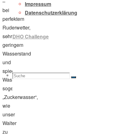
–
Impressum
bei
Datenschutzerklärung
perfektem
Ruderwetter,
sehr
DHO Challenge
geringem
Wasserstand
und
spiegelglattem
Suche
Suchen
Wasser,
Suche
sogenanntem
„Zuckerwasser“,
wie
nach:
unser
Walter
zu