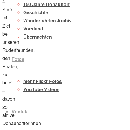
4.
150 Jahre Donauhort
Sternfahrt
Geschichte
mit
Wanderfahrten Archiv
Ziel
Vorstand
bei
Übernachten
unseren
Ruderfreunden,
den
Fotos
Piraten,
zu
mehr Flickr Fotos
beteiligen
YouTube Videos
–
davon
25
Kontakt
aktive
DonauhortlerInnen