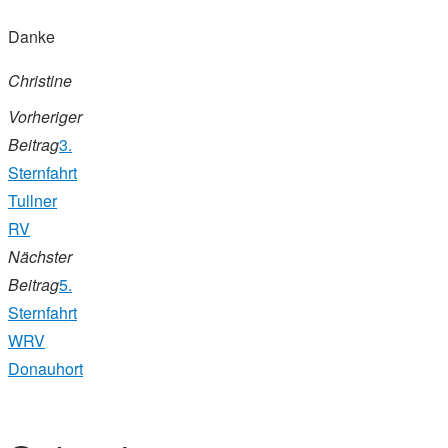
Danke
Christine
Vorheriger
Beitrag
3.
Sternfahrt
Tullner
RV
Nächster
Beitrag
5.
Sternfahrt
WRV
Donauhort