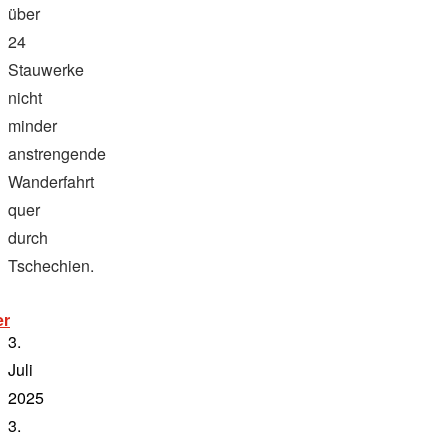
über
24
Stauwerke
nicht
minder
anstrengende
Wanderfahrt
quer
durch
Tschechien.
„wanderfahrt
er
auf
3.
moldau
und
Juli
elbe“
2025
3.