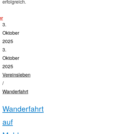
erfolgreich.
„ruderwoche
er
reifnitz
3.
2025“
Oktober
2025
3.
Oktober
2025
Vereinsleben
/
Wanderfahrt
Wanderfahrt
auf