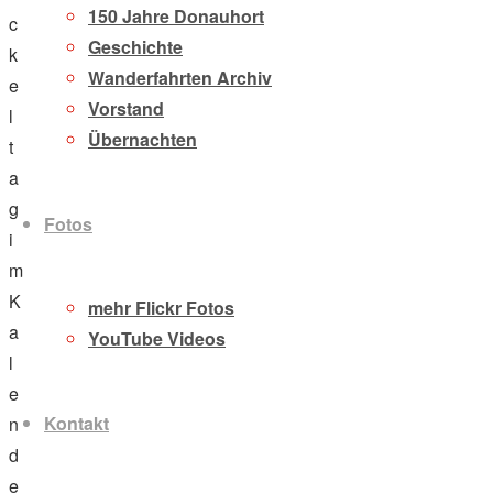
150 Jahre Donauhort
c
Geschichte
k
Wanderfahrten Archiv
e
Vorstand
l
Übernachten
t
a
g
Fotos
i
m
K
mehr Flickr Fotos
a
YouTube Videos
l
e
Kontakt
n
d
e