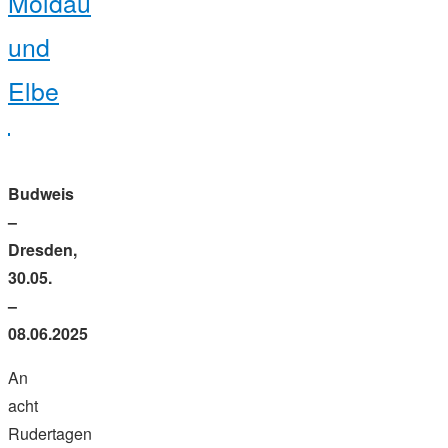
Moldau
und
Elbe
Budweis
–
Dresden,
30.05.
–
08.06.2025
An
acht
Rudertagen