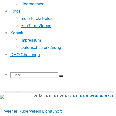
Mitglied der
Übernachten
Donau:
Fotos
mehr Flickr Fotos
Ybbs
Godfrey Donauhort Club Kit
YouTube Videos
–
Kontakt
Impressum
Sternfahrten Archiv
-
Wien
Datenschutzerklärung
Ruderlinks
-
DHO Challenge
Impressum
-
Login
-
Suchen
Suche
Suchen
Suche
nach:
Suche
© 2026 Wiener Ruderverein Donauhort, Am Brigittenauer
Sporn 9, 1200 Wien by GruWol
Zurück
PRÄSENTIERT VON
SEPTERA
&
WORDPRESS.
nach
nach:
oben