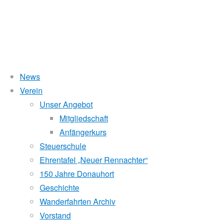
News
Wasserstand Donau
Verein
Kategorie:
Unser Angebot
Liegt der Wasserstand in Korneuburg (KORN)
wird
über 5 Meter,
Mitgliedschaft
beim Donauhort nicht gerudert.
Wanderfahrt
Anfängerkurs
Pegelstände (DoRIS)
Steuerschule
Ehrentafel „Neuer Rennachter“
Seichtstellen
Wanderfahrt
150 Jahre Donauhort
Schleusenstatus
Geschichte
auf
Wanderfahrten Archiv
Windfinder Kuchelauer Hafen
Vorstand
der