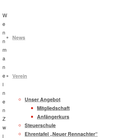
W
Zum
e
Inhalt
n
News
springen
n
m
a
n
e
Verein
i
n
Unser Angebot
e
Mitgliedschaft
n
Anfängerkurs
Z
Steuerschule
w
Ehrentafel „Neuer Rennachter“
i