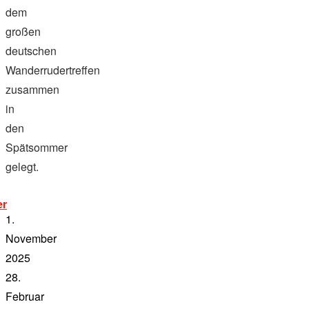
dem
großen
deutschen
Wanderrudertreffen
zusammen
in
den
Spätsommer
gelegt.
„wanderfahrt
er
berlin
1.
2025“
November
2025
28.
Februar