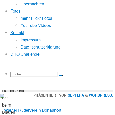
24.
Mitglied der
Übernachten
September
Fotos
2018
mehr Flickr Fotos
24.
Godfrey Donauhort Club Kit
YouTube Videos
September
Kontakt
2018
Impressum
Sternfahrten Archiv
-
Masters
Datenschutzerklärung
Ruderlinks
-
/
DHO Challenge
Impressum
-
Regatta
Login
-
Suchen
Suche
Suchen
Suche
Der
nach:
Suche
© 2026 Wiener Ruderverein Donauhort, Am Brigittenauer
Donauhort-
Sporn 9, 1200 Wien by GruWol
Damenachter
Zurück
PRÄSENTIERT VON
SEPTERA
&
WORDPRESS.
hat
nach
beim
nach:
oben
Blauen