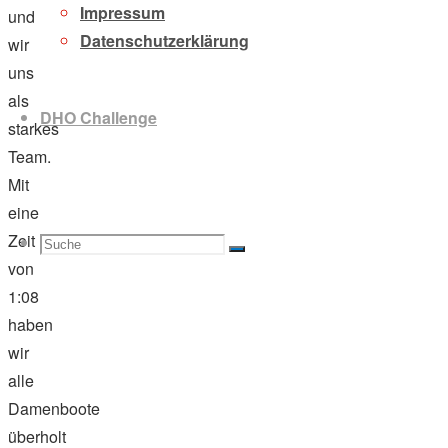
Impressum
und
Datenschutzerklärung
wir
uns
als
DHO Challenge
starkes
Team.
Mit
einer
Zeit
Suche
Suchen
Suche
von
1:08:08.13
haben
wir
nach:
alle
Damenboote
überholt