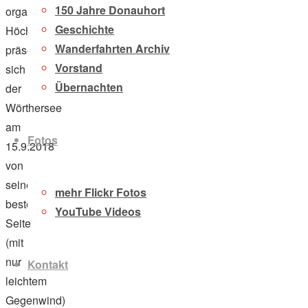
150 Jahre Donauhort
organisatorischen
Geschichte
Höchstleistungen,
Wanderfahrten Archiv
präsentierte
Vorstand
sich
Übernachten
der
Wörthersee
am
Fotos
15.9.2018
von
seiner
mehr Flickr Fotos
besten
YouTube Videos
Seite
(mit
nur
Kontakt
leichtem
Gegenwind)