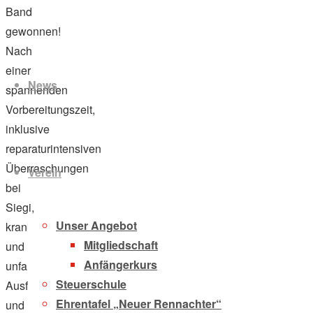
Band
gewonnen!
Zum
Nach
Inhalt
einer
News
springen
spannenden
Vorbereitungszeit,
inklusive
reparaturintensiven
Überraschungen
Verein
bei
Siegi,
Unser Angebot
krankheits-
Mitgliedschaft
und
Anfängerkurs
unfallbedingten
Steuerschule
Ausfällen
Ehrentafel „Neuer Rennachter“
und