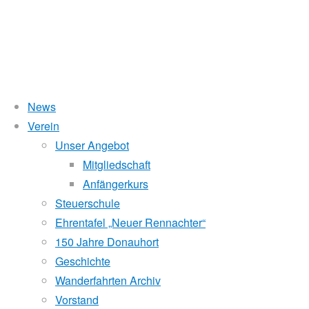
News
Wasserstand Donau
Verein
Blaues
Unser Angebot
Liegt der Wasserstand in Korneuburg (KORN)
wird
über 5 Meter,
Mitgliedschaft
beim Donauhort nicht gerudert.
Anfängerkurs
Band
Pegelstände (DoRIS)
Steuerschule
Ehrentafel „Neuer Rennachter“
Seichtstellen
2018
150 Jahre Donauhort
Schleusenstatus
Geschichte
Wanderfahrten Archiv
Windfinder Kuchelauer Hafen
Vorstand