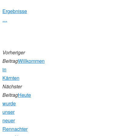
Ergebnisse
…
Vorheriger
Beitrag
Willkommen
in
Kärnten
Nächster
Beitrag
Heute
wurde
unser
neuer
Rennachter