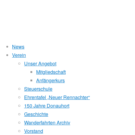
News
Wasserstand Donau
Verein
Fotos
Unser Angebot
Liegt der Wasserstand in Korneuburg (KORN)
wird
über 5 Meter,
Mitgliedschaft
beim Donauhort nicht gerudert.
Anfängerkurs
Pegelstände (DoRIS)
Steuerschule
Ehrentafel „Neuer Rennachter“
Seichtstellen
150 Jahre Donauhort
Schleusenstatus
Geschichte
Wanderfahrten Archiv
Windfinder Kuchelauer Hafen
Vorstand