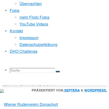
Mitglied der
Übernachten
Fotos
mehr Flickr Fotos
Godfrey Donauhort Club Kit
YouTube Videos
Kontakt
Impressum
Sternfahrten Archiv
-
Datenschutzerklärung
Ruderlinks
-
DHO Challenge
Impressum
-
Login
-
Suchen
Suche
Suchen
Suche
nach:
Suche
© 2026 Wiener Ruderverein Donauhort, Am Brigittenauer
Sporn 9, 1200 Wien by GruWol
Zurück
PRÄSENTIERT VON
SEPTERA
&
WORDPRESS.
nach
nach:
oben