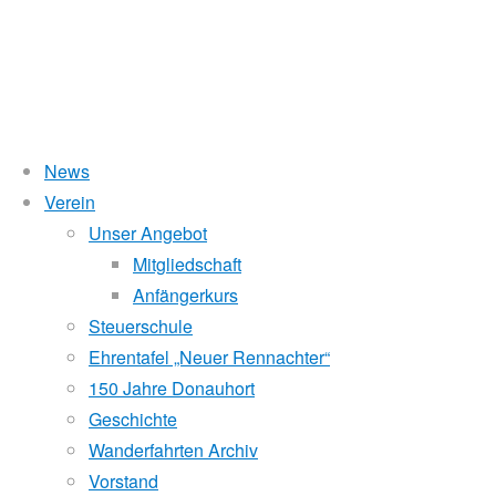
News
Verein
Anfängerkurs – Ich möch
Unser Angebot
Mitgliedschaft
Anfängerkurs
Steuerschule
Der Kurs
Ehrentafel „Neuer Rennachter“
150 Jahre Donauhort
Geschichte
In sechs Doppelstunden vermittelt unser Trainer Christian di
Wanderfahrten Archiv
natürlich Rudern. Gelehrt wird nach den didaktischen Empfe
Vorstand
erfahrenen Trainer. Die Zahl der Kursteilnehmer:innen ist jew