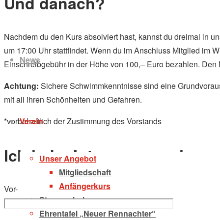
Und danach?
Zum
Nachdem du den Kurs absolviert hast, kannst du dreimal in 
Inhalt
um 17:00 Uhr stattfindet. Wenn du im Anschluss Mitglied im 
News
springen
Einschreibgebühr in der Höhe von 100,– Euro bezahlen. Den Mi
Achtung:
Sichere Schwimmkenntnisse sind eine Grundvoraus
mit all ihren Schönheiten und Gefahren.
Verein
*vorbehaltlich der Zustimmung des Vorstands
Ich habe Interesse an einem
Unser Angebot
Mitgliedschaft
Anfängerkurs
Vor- und Nachname*
Steuerschule
Ehrentafel „Neuer Rennachter“