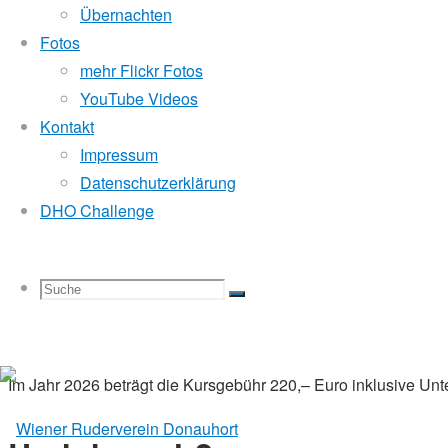
Übernachten
intensiv eingehen zu können. Die erste Einheit findet noch au
Fotos
Praxis auf das Wasser!
mehr Flickr Fotos
YouTube Videos
Wann
Kontakt
Impressum
Datenschutzerklärung
Die Kurse finden Freitagnachmittag und -abend während unser
DHO Challenge
Termine werden zwischen Teilnehmer:innen und Trainer verein
Nachfrage nach Anfängerkursen zu einer Wartezeit von meh
Suche
Suchen
Kosten
Suche
Im Jahr 2026 beträgt die Kursgebühr 220,– Euro inklusive Unt
nach: