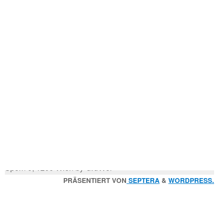
Mitglied der
Godfrey Donauhort Club Kit
Sternfahrten Archiv
-
Ruderlinks
-
Impressum
-
Login
-
Suchen
Suche
nach:
© 2026 Wiener Ruderverein Donauhort, Am Brigittenauer
Sporn 9, 1200 Wien by GruWol
Zurück
PRÄSENTIERT VON
SEPTERA
&
WORDPRESS.
nach
oben