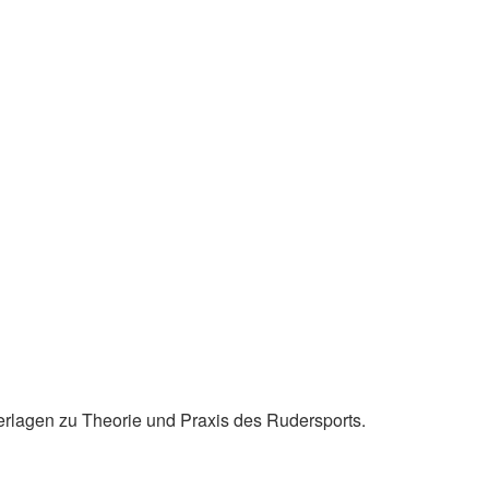
f dem Trockenen statt, ab der zweiten geht es dann schon in die
er Rudersaison zwischen April und Oktober statt. Die genauen
bart. Mit Fortschreiten der Saison kann es wegen großer
reren Monaten kommen.
erlagen zu Theorie und Praxis des Rudersports.