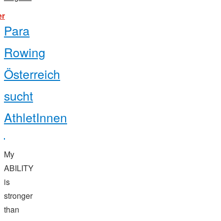
"2018
er
world
Para
rowing
cup
ii"
Rowing
Österreich
sucht
AthletInnen
My
ABILITY
is
stronger
than