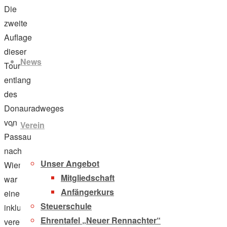
Die
zweite
Zum
Auflage
Inhalt
dieser
News
springen
Tour
entlang
des
Donauradweges
von
Verein
Passau
nach
Unser Angebot
Wien
Mitgliedschaft
war
Anfängerkurs
eine
Steuerschule
inklusive,
Ehrentafel „Neuer Rennachter“
vereinsübergreifende