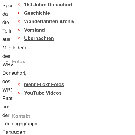
150 Jahre Donauhort
Sportveranstaltung,
Geschichte
da
Wanderfahrten Archiv
die
Vorstand
TeilnehmerInnen
Übernachten
aus
Mitgliedern
des
Fotos
WRV
Donauhort,
des
mehr Flickr Fotos
WRC
YouTube Videos
Pirat
und
der
Kontakt
Trainingsgruppe
Pararudern