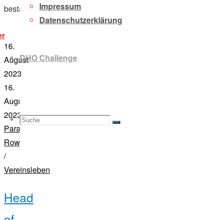
Impressum
bestand.
Datenschutzerklärung
„donauhort
er
/
16.
pirat
DHO Challenge
cyclassics
August
2023“
2023
16.
August
2023
Suche
Suchen
Suche
Para-
Rowing
/
Vereinsleben
nach:
Head
of