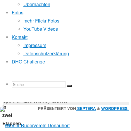
Mitglied der
/
Übernachten
Fotos
Pirat
mehr Flickr Fotos
Godfrey Donauhort Club Kit
YouTube Videos
Cyclassics
Kontakt
2023
Impressum
Sternfahrten Archiv
-
Datenschutzerklärung
Ruderlinks
-
DHO Challenge
Impressum
-
Login
-
Von
Suchen
Passau
Suche
Suchen
Suche
nach:
Suche
nach
© 2026 Wiener Ruderverein Donauhort, Am Brigittenauer
Wien
Sporn 9, 1200 Wien by GruWol
in
Zurück
PRÄSENTIERT VON
SEPTERA
&
WORDPRESS.
zwei
nach
nach:
Etappen
oben