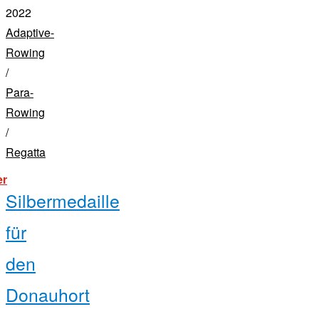
2022
Adaptive-
Rowing
/
Para-
Rowing
/
Regatta
"head
er
of
Silbermedaille
the
charles,
2022"
für
den
Donauhort