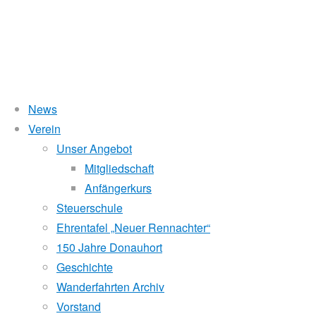
News
Wasserstand Donau
Verein
Kategorie:
Unser Angebot
Liegt der Wasserstand in Korneuburg (KORN)
wird
über 5 Meter,
Mitgliedschaft
beim Donauhort nicht gerudert.
Para-
Anfängerkurs
Pegelstände (DoRIS)
Steuerschule
Ehrentafel „Neuer Rennachter“
Rowing
Seichtstellen
150 Jahre Donauhort
Schleusenstatus
Geschichte
Wanderfahrten Archiv
Windfinder Kuchelauer Hafen
Donauhort
Vorstand