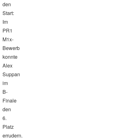
den
Start:
Im
PR1
M1x-
Bewerb
konnte
Alex
Suppan
im
B-
Finale
den
6.
Platz
errudern.