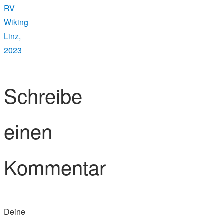
RV
Wiking
Linz,
2023
Schreibe
einen
Kommentar
Deine