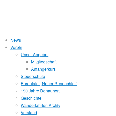
News
Wasserstand Donau
Verein
Donauhort
Unser Angebot
Liegt der Wasserstand in Korneuburg (KORN)
wird
über 5 Meter,
Mitgliedschaft
beim Donauhort nicht gerudert.
Anfängerkurs
/
Pegelstände (DoRIS)
Steuerschule
Ehrentafel „Neuer Rennachter“
Seichtstellen
Pirat
150 Jahre Donauhort
Schleusenstatus
Geschichte
Wanderfahrten Archiv
Windfinder Kuchelauer Hafen
Cyclassics
Vorstand