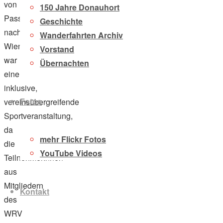
von
150 Jahre Donauhort
Passau
Geschichte
nach
Wanderfahrten Archiv
Wien
Vorstand
war
Übernachten
eine
inklusive,
Fotos
vereinsübergreifende
Sportveranstaltung,
da
mehr Flickr Fotos
die
YouTube Videos
TeilnehmerInnen
aus
Mitgliedern
Kontakt
des
WRV