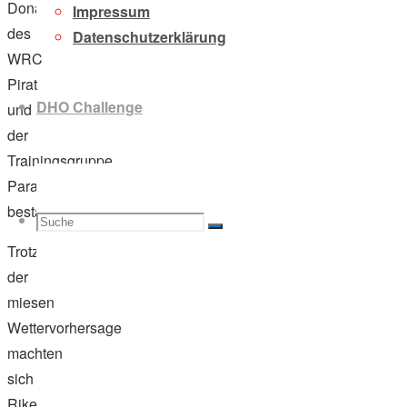
Donauhort,
Impressum
des
Datenschutzerklärung
WRC
Pirat
DHO Challenge
und
der
Trainingsgruppe
Pararudern
bestand.
Suche
Suchen
Suche
Trotz
der
miesen
Wettervorhersage
nach:
machten
sich
Rike,