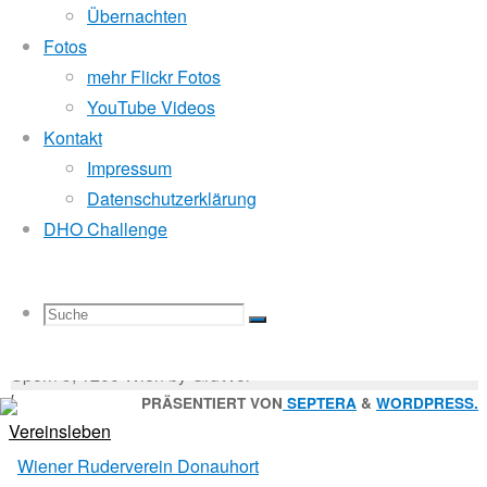
Mitglied der
Übernachten
Fotos
2023
mehr Flickr Fotos
Godfrey Donauhort Club Kit
YouTube Videos
Kontakt
16.
Impressum
Sternfahrten Archiv
-
August
Datenschutzerklärung
Ruderlinks
-
2023
DHO Challenge
Impressum
-
16.
Login
-
August
Suchen
2023
Suche
Suchen
Suche
nach:
Suche
Para-
© 2026 Wiener Ruderverein Donauhort, Am Brigittenauer
Rowing
Sporn 9, 1200 Wien by GruWol
/
Zurück
PRÄSENTIERT VON
SEPTERA
&
WORDPRESS.
Vereinsleben
nach
nach:
oben