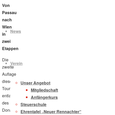
Von
Passau
Zum
nach
Inhalt
Wien
News
springen
in
zwei
Etappen
Die
Verein
zweite
Auflage
dieser
Unser Angebot
Tour
Mitgliedschaft
entlang
Anfängerkurs
des
Steuerschule
Donauradweges
Ehrentafel „Neuer Rennachter“