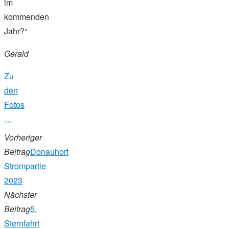
im
kommenden
Jahr?“
Gerald
Zu
den
Fotos
…
Vorheriger
Beitrag
Donauhort
Strompartie
2023
Nächster
Beitrag
5.
Sternfahrt