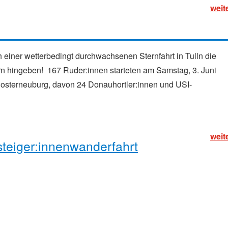
weit
iner wetterbedingt durchwachsenen Sternfahrt in Tulln die
hingeben! 167 Ruder:innen starteten am Samstag, 3. Juni
 Klosterneuburg, davon 24 Donauhortler:innen und USI-
weit
nsteiger:innenwanderfahrt
 6. Mai 2023 mit Ziel Tulln reichlich versehen, hat unsere
f sich zu nehmen.
te (Helche, Hödur, Thor) trocken, mit etwas Bewölkung und gute