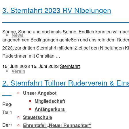
3. Sternfahrt 2023 RV Nibelungen
Zum
Inhalt
Sonne, Sonne und nochmals Sonne. Endlich konnten wir nach e
News
springen
angenehmen Bedingungen genießen und uns rein dem Rudern 
2023, zur dritten Sternfahrt mit dem Ziel bei den Nibelungen
Ruder:innen mit Christian …
15. Juni 2023
15. Juni 2023
Sternfahrt
Verein
2. Sternfahrt Tullner Ruderverein & Ei
Unser Angebot
Mitgliedschaft
Regen, Regen und nochmals Regen. Damit war die Sternfahrt am
Anfängerkurs
Teilnehmer:innen jedoch nicht davon abgehalten, den Weg au
Steuerschule
Der Start vom Donauhort verlief für die später startenden Boo
Ehrentafel „Neuer Rennachter“