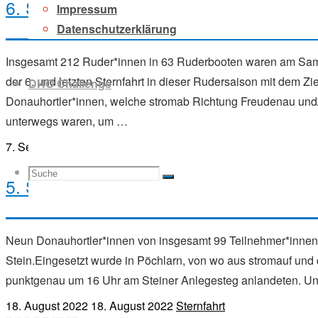
6. Sternfahrt WRV Donauhort
Impressum
Datenschutzerklärung
Insgesamt 212 Ruder*innen in 63 Ruderbooten waren am Sam
der 6. und letzten Sternfahrt in dieser Rudersaison mit dem Z
DHO Challenge
Donauhortler*innen, welche stromab Richtung Freudenau und/
unterwegs waren, um …
7. September 2022
7. September 2022
Sternfahrt
Suche
Suchen
5. Sternfahrt Steiner Ruder Club
Suche
Neun Donauhortler*innen von insgesamt 99 Teilnehmer*innen s
Stein.Eingesetzt wurde in Pöchlarn, von wo aus stromauf und
nach:
punktgenau um 16 Uhr am Steiner Anlegesteg anlandeten. Und
18. August 2022
18. August 2022
Sternfahrt