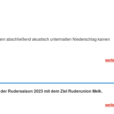
tarm Greifenstein hat der Regen erstmals eingesetzt, wobei w
uers abwarteten. Nach ca. 2 km im Oberwasser setzte abermal
ie Haut. Die Schaueraktivität ähnelte einer Schwingung – einm
Booten im Einsatz, um den unnötigen Wasserballast
ft bei Helche mit anschließender Reparatur im Boot, dem
nem abschließend akustisch untermalten Niederschlag kamen
weit
rt der Rudersaison 2023 mit dem Ziel Ruderunion Melk.
weit