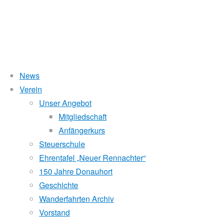
News
Verein
Kategorie:
Sternfahrt
Unser Angebot
Mitgliedschaft
Anfängerkurs
5. Sternfahrt RV Wiking Linz, 2023
Steuerschule
Ehrentafel „Neuer Rennachter“
150 Jahre Donauhort
Hitze, Sonne und das Kraftwerk Aschach,
diese drei Einflü
Geschichte
geprägt.
Wanderfahrten Archiv
Vorstand
168 Ruder:innen
stellten sich am Samstag, den 15.7.2023, 