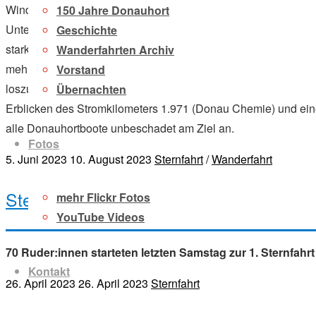
Windbedingungen. An der Übertragstelle zum Oberwasser im Al
150 Jahre Donauhort
Unterschlupf im Wald gefunden haben und das Ende des Scha
Geschichte
starker Regen mit Wind ein und bescherte uns Nässe bis auf d
Wanderfahrten Archiv
mehr, einmal weniger – und die Schöpfbecher waren in allen 
Vorstand
loszuwerden. Nach weiterem Regen, einem lockeren Dollensti
Übernachten
Erblicken des Stromkilometers 1.971 (Donau Chemie) und ei
alle Donauhortboote unbeschadet am Ziel an.
Fotos
5. Juni 2023
10. August 2023
Sternfahrt
/
Wanderfahrt
Sternfahrt Melk 2023
mehr Flickr Fotos
YouTube Videos
70 Ruder:innen starteten letzten Samstag zur 1. Sternfah
Kontakt
26. April 2023
26. April 2023
Sternfahrt