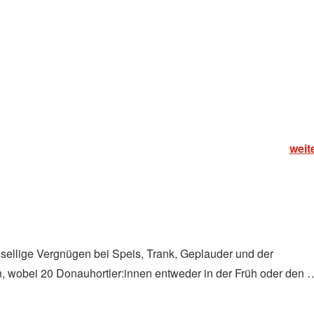
 sich nahmen. Diese hohe Anmeldungszahl zeigt das erfreulich
n am Samstag ab 6 Uhr von Wien aus an und stiegen in Linz auf
ichauffeur Hörbie und sein Kollege brachten uns flott nach
M. und Fritz auf uns warteten. Ein großer Dank gilt Christian S.
h Oberösterreich fuhren, dort übernachteten und am Samstag
weit
n mit einem starken oberen Gegenwind erweitert. Bei einer
esellige Vergnügen bei Speis, Trank, Geplauder und der
, wobei 20 Donauhortler:innen entweder in der Früh oder den 