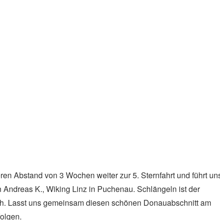
onauhortler:innen
entweder in der Früh oder den ganzen Tag
nd Freya (Franjo) starteten um 6 Uhr, schlugen unterschiedlich
en bei den Übertragstellen und hinterließen unseren Freunden
rnden Zeilen.
 unserer Präsidentin Eva, gut beim Pirat in Langenzersdorf an
 sie gegen 7 Uhr startete und die Strecke Mauer – Mauer inkl.
ren Abstand von 3 Wochen weiter zur 5. Sternfahrt und führt un
ndreas K., Wiking Linz in Puchenau. Schlängeln ist der
eich. Lasst uns gemeinsam diesen schönen Donauabschnitt am
olgen.