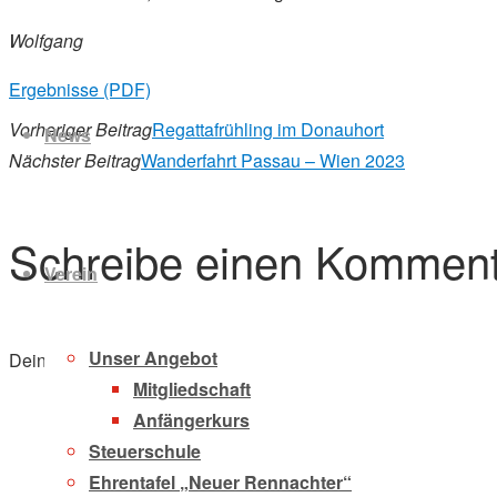
Wolfgang
Zum
Ergebnisse (PDF)
Inhalt
Vorheriger Beitrag
Regattafrühling im Donauhort
News
springen
Nächster Beitrag
Wanderfahrt Passau – Wien 2023
Schreibe einen Komment
Verein
Unser Angebot
Deine E-Mail-Adresse wird nicht veröffentlicht.
Erforderliche F
Mitgliedschaft
Anfängerkurs
Steuerschule
Ehrentafel „Neuer Rennachter“