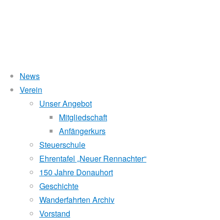
News
Verein
4. Sternfahrt 2023 WRC 
Unser Angebot
Mitgliedschaft
Anfängerkurs
Steuerschule
30. Juni 2023
30. Juni 2023
Sternfahrt
Ehrentafel „Neuer Rennachter“
Am Samstag, den 24.6.2023, wurde unser Pool an Widerstände
150 Jahre Donauhort
Sternfahrt kommt natürlich zuerst der Sport und danach das g
Geschichte
Siegerehrung.
Wanderfahrten Archiv
Vorstand