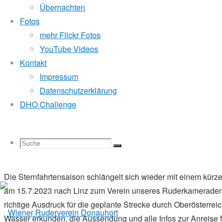
158 Ruder:innen
stellten sich den Bedingungen, wobei
20 D
Übernachten
unterwegs waren. Die Boote Emanu (Florian), Thor (Richard) u
Fotos
Richtungen ein und berichteten über Regen, nette Begegnung
mehr Flickr Fotos
vom Pirat ein morgendliches Präsent mit ein paar herausforde
YouTube Videos
Kontakt
Schlussendlich kamen alle Donauhortler:innen, empfangen von
Impressum
Eveline war die älteste Teilnehmerin der Veranstaltung, wobei
Datenschutzerklärung
den Altarm Greifenstein absolvierte.
DHO Challenge
Reihung der ersten
3 Platzierungen
nach Punkten:
1. Pirat, 35 TN, 4.220 Punkte
2. Nibelungen, 28 TN, 2.515 Punkte
Suche
Suchen
Suche
3. Donauhort, 20 TN, 2.373 Punkte
Die Sternfahrtensaison schlängelt sich wieder mit einem kürze
am 15.7.2023 nach Linz zum Verein unseres Ruderkameraden A
nach:
richtige Ausdruck für die geplante Strecke durch Oberösterr
Wasser erkunden, die Aussendung und alle Infos zur Anreise f