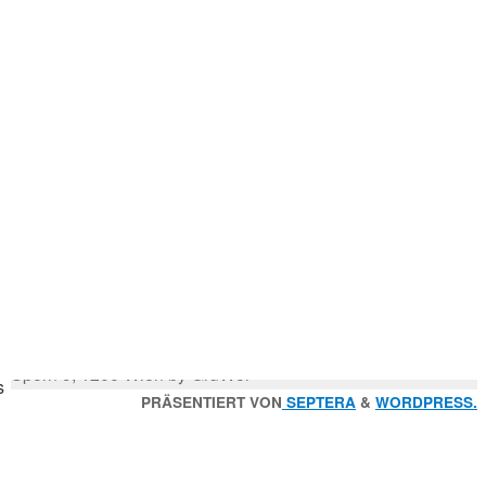
Mitglied der
e
Godfrey Donauhort Club Kit
.
Sternfahrten Archiv
-
Ruderlinks
-
Impressum
-
Login
-
Suchen
Suche
nach:
© 2026 Wiener Ruderverein Donauhort, Am Brigittenauer
Sporn 9, 1200 Wien by GruWol
s
Zurück
PRÄSENTIERT VON
SEPTERA
&
WORDPRESS.
nach
oben