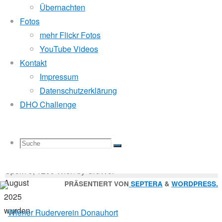
Mitglied der
Übernachten
Fotos
mehr Flickr Fotos
18.
Godfrey Donauhort Club Kit
YouTube Videos
August
Kontakt
2025
Impressum
19.
Sternfahrten Archiv
-
Datenschutzerklärung
August
Ruderlinks
-
DHO Challenge
2025
Impressum
-
Vereinsleben
Login
-
Suchen
Suche
Suchen
Suche
nach:
Suche
Am
© 2026 Wiener Ruderverein Donauhort, Am Brigittenauer
2.
Sporn 9, 1200 Wien by GruWol
August
Zurück
PRÄSENTIERT VON
SEPTERA
&
WORDPRESS.
2025
nach
nach:
wurden
oben