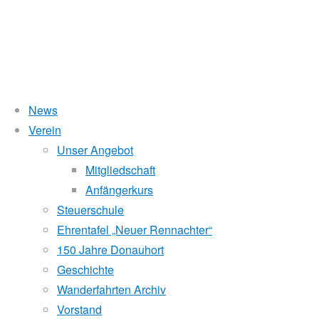
News
Wasserstand Donau
Verein
Bootstaufe
Unser Angebot
Liegt der Wasserstand in Korneuburg (KORN)
wird
über 5 Meter,
Mitgliedschaft
beim Donauhort nicht gerudert.
Anfängerkurs
beim
Pegelstände (DoRIS)
Steuerschule
Ehrentafel „Neuer Rennachter“
Seichtstellen
WRV
150 Jahre Donauhort
Schleusenstatus
Geschichte
Wanderfahrten Archiv
Windfinder Kuchelauer Hafen
Donauhort
Vorstand