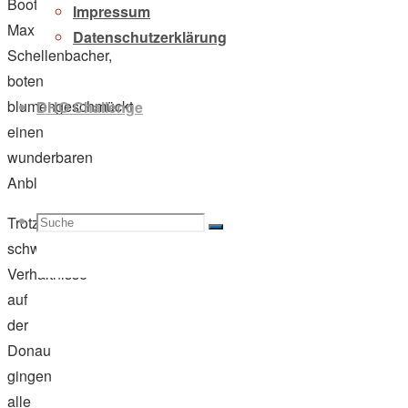
Bootswerft
Impressum
Max
Datenschutzerklärung
Schellenbacher,
boten
blumengeschmückt
DHO Challenge
einen
wunderbaren
Anblick.
Suche
Suchen
Trotz
Suche
schwieriger
Verhältnisse
auf
der
nach:
Donau
gingen
alle