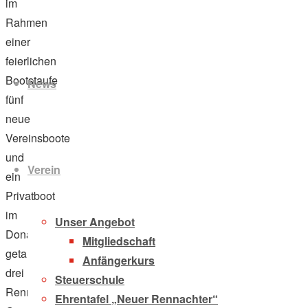
im
Rahmen
einer
Zum
feierlichen
Inhalt
Bootstaufe
News
springen
fünf
neue
Vereinsboote
und
Verein
ein
Privatboot
im
Unser Angebot
Donauhort
Mitgliedschaft
getauft:
Anfängerkurs
drei
Steuerschule
Renn-
Ehrentafel „Neuer Rennachter“