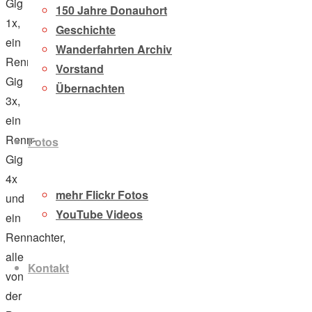
Gig
150 Jahre Donauhort
1x,
Geschichte
ein
Wanderfahrten Archiv
Renn-
Vorstand
Gig
Übernachten
3x,
ein
Renn-
Fotos
Gig
4x
mehr Flickr Fotos
und
YouTube Videos
ein
Rennachter,
alle
Kontakt
von
der