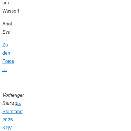
am
Wasser!
Ahoi
Eva
Zu
den
Fotos
…
Vorheriger
Beitrag
5.
Sternfahrt
2025
KRV