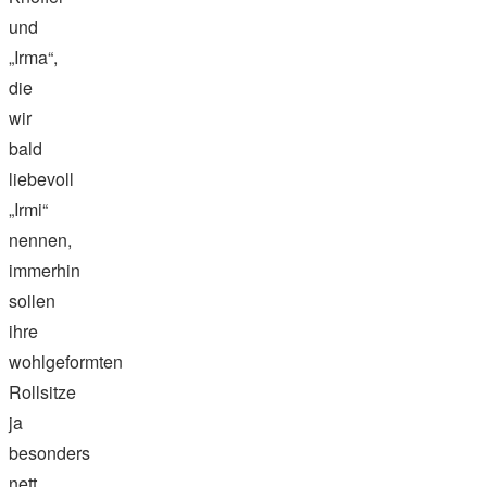
und
„Irma“,
die
wir
bald
liebevoll
„Irmi“
nennen,
immerhin
sollen
ihre
wohlgeformten
Rollsitze
ja
besonders
nett