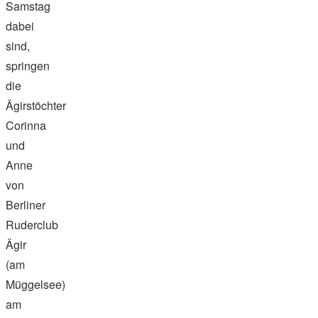
Samstag
dabei
sind,
springen
die
Ägirstöchter
Corinna
und
Anne
von
Berliner
Ruderclub
Ägir
(am
Müggelsee)
am