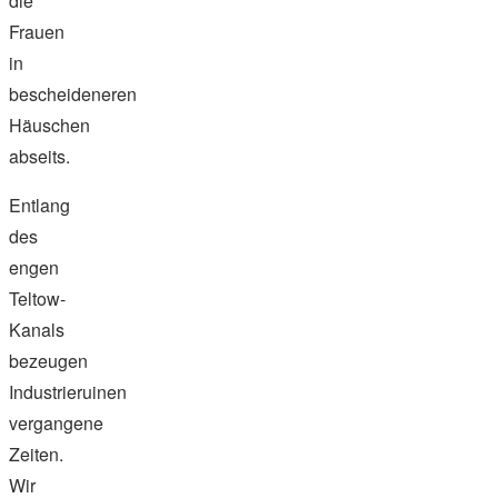
die
Frauen
in
bescheideneren
Häuschen
abseits.
Entlang
des
engen
Teltow-
Kanals
bezeugen
Industrieruinen
vergangene
Zeiten.
Wir