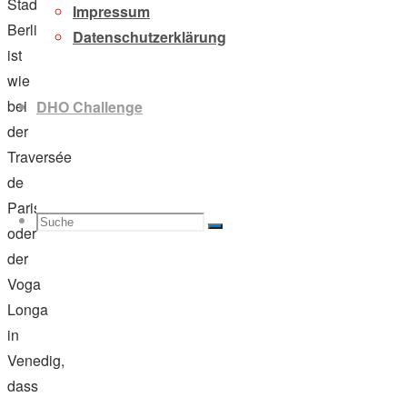
Stadtdurchfahrt
Impressum
Berlin
Datenschutzerklärung
ist
wie
bei
DHO Challenge
der
Traversée
de
Paris
Suche
Suchen
oder
Suche
der
Voga
Longa
nach:
in
Venedig,
dass