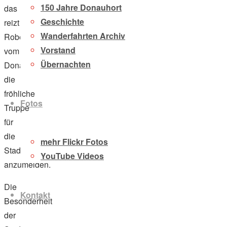
150 Jahre Donauhort
das
Geschichte
reizt
Wanderfahrten Archiv
Robert
Vorstand
vom
Übernachten
Donauhort,
die
fröhliche
Fotos
Truppe
für
die
mehr Flickr Fotos
Stadtrundfahrt
YouTube Videos
anzumelden.
Die
Kontakt
Besonderheit
der