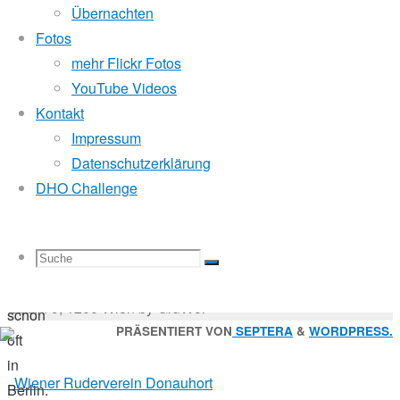
1.
Mitglied der
Übernachten
November
Fotos
2025
mehr Flickr Fotos
28.
Godfrey Donauhort Club Kit
YouTube Videos
Februar
Kontakt
2026
Impressum
Sternfahrten Archiv
-
Wanderfahrt
Datenschutzerklärung
Ruderlinks
-
DHO Challenge
Impressum
-
Viele
Login
-
von
Suchen
Suche
Suchen
Suche
uns
nach:
Suche
© 2026 Wiener Ruderverein Donauhort, Am Brigittenauer
waren
Sporn 9, 1200 Wien by GruWol
schon
Zurück
PRÄSENTIERT VON
SEPTERA
&
WORDPRESS.
oft
nach
in
nach:
oben
Berlin.