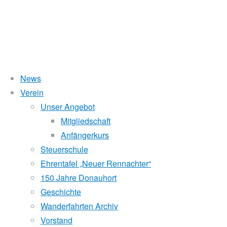
News
Wasserstand Donau
Verein
Wanderfahrt
Unser Angebot
Liegt der Wasserstand in Korneuburg (KORN)
wird
über 5 Meter,
Mitgliedschaft
beim Donauhort nicht gerudert.
Anfängerkurs
Berlin
Pegelstände (DoRIS)
Steuerschule
Ehrentafel „Neuer Rennachter“
Seichtstellen
2025
150 Jahre Donauhort
Schleusenstatus
Geschichte
Wanderfahrten Archiv
Windfinder Kuchelauer Hafen
Vorstand