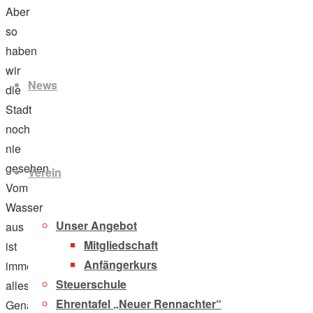
Aber
so
Zum
haben
Inhalt
wir
News
springen
die
Stadt
noch
nie
gesehen.
Verein
Vom
Wasser
Unser Angebot
aus
Mitgliedschaft
ist
Anfängerkurs
immer
Steuerschule
alles.
Ehrentafel „Neuer Rennachter“
Genau