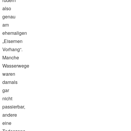
rudern
also
genau
am
ehemaligen
„Eisernen
Vorhang“.
Manche
Wasserwege
waren
damals
gar
nicht
passierbar,
andere
eine