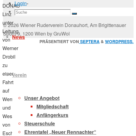
Login
-
DONAU
Suchen
Linz
Suche
nach:
Zum
unter
© 2026 Wiener Ruderverein Donauhort, Am Brigittenauer
Inhalt
Leitung
Sporn 9, 1200 Wien by GruWol
News
springen
von
Zurück
PRÄSENTIERT VON
SEPTERA
&
WORDPRESS.
Werner
nach
Drobil
oben
zu
einer
Verein
Fahrt
auf
Unser Angebot
Werra
Mitgliedschaft
und
Anfängerkurs
Weser
Steuerschule
von
Ehrentafel „Neuer Rennachter“
Eschwege