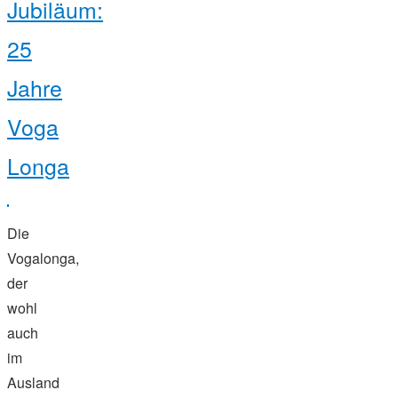
Jubiläum:
weser
mit
pirat
25
und
donau
linz"
Jahre
Voga
Longa
Die
Vogalonga,
der
wohl
auch
im
Ausland