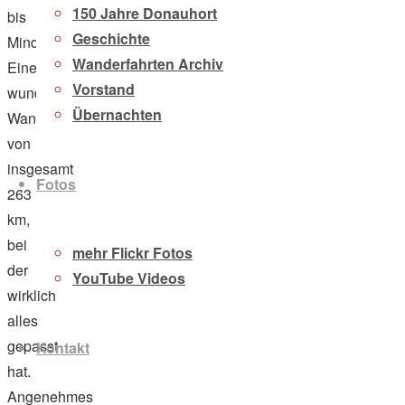
150 Jahre Donauhort
bis
Geschichte
Minden.
Wanderfahrten Archiv
Eine
Vorstand
wunderschöne
Übernachten
Wanderfahrt
von
insgesamt
Fotos
263
km,
bei
mehr Flickr Fotos
der
YouTube Videos
wirklich
alles
gepasst
Kontakt
hat.
Angenehmes