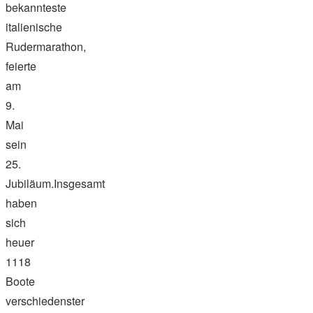
bekannteste
italienische
Rudermarathon,
feierte
am
9.
Mai
sein
25.
Jubiläum.Insgesamt
haben
sich
heuer
1118
Boote
verschiedenster