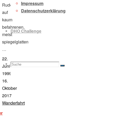
Impressum
Ruderwetter
Datenschutzerklärung
auf
kaum
befahrenen,
DHO Challenge
meist
spiegelglatten
…
22.
Suche
Suchen
Juni
Suche
1999
16.
Oktober
2017
nach:
Wanderfahrt
"werra
er
und