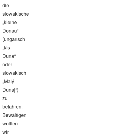
die
slowakische
„kleine
Donau“
(ungarisch
„kis
Duna“
oder
slowakisch
„Malý
Dunaj“)
zu
befahren.
Bewältigen
wollten
wir