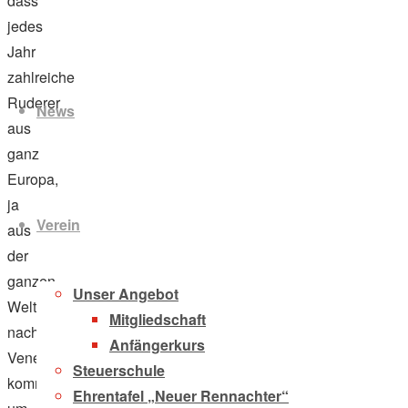
dass
jedes
Jahr
Zum
zahlreiche
Inhalt
Ruderer
News
springen
aus
ganz
Europa,
ja
Verein
aus
der
ganzen
Unser Angebot
Welt
Mitgliedschaft
nach
Anfängerkurs
Venedig
Steuerschule
kommen,
Ehrentafel „Neuer Rennachter“