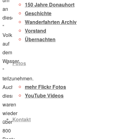
um
150 Jahre Donauhort
an
Geschichte
diesem
Wanderfahrten Archiv
“
Vorstand
Volkslanglauf
Übernachten
auf
dem
Wasser
Fotos
“
teilzunehmen.
mehr Flickr Fotos
Auch
YouTube Videos
diesmal
waren
wieder
Kontakt
über
800