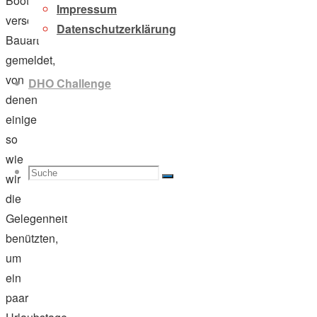
Boote
Impressum
verschiedenster
Datenschutzerklärung
Bauart
gemeldet,
von
DHO Challenge
denen
einige
so
wie
Suche
Suchen
wir
Suche
die
Gelegenheit
benützten,
um
nach:
ein
paar