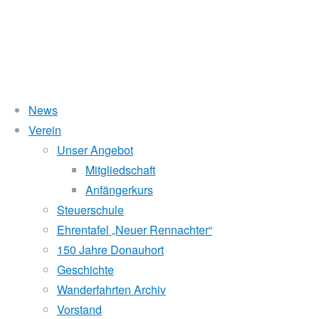
News
Wasserstand Donau
Verein
Vogalonga
Unser Angebot
Liegt der Wasserstand in Korneuburg (KORN)
wird
über 5 Meter,
Mitgliedschaft
beim Donauhort nicht gerudert.
Anfängerkurs
2001
Pegelstände (DoRIS)
Steuerschule
Ehrentafel „Neuer Rennachter“
Seichtstellen
150 Jahre Donauhort
Schleusenstatus
13.
Geschichte
Mai
Wanderfahrten Archiv
Windfinder Kuchelauer Hafen
2001
Vorstand