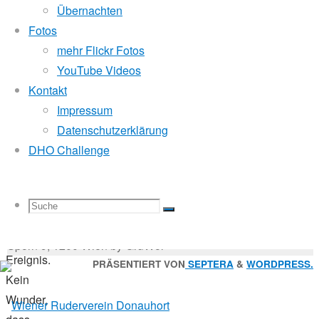
Mitglied der
16.
Übernachten
Oktober
Fotos
2017
mehr Flickr Fotos
Godfrey Donauhort Club Kit
Wanderfahrt
YouTube Videos
Kontakt
Die
Impressum
Sternfahrten Archiv
-
Voga
Datenschutzerklärung
Ruderlinks
-
Longa
DHO Challenge
Impressum
-
ist
Login
-
immer
Suchen
wieder
Suche
Suchen
Suche
nach:
Suche
ein
© 2026 Wiener Ruderverein Donauhort, Am Brigittenauer
beeindruckendes
Sporn 9, 1200 Wien by GruWol
Ereignis.
Zurück
PRÄSENTIERT VON
SEPTERA
&
WORDPRESS.
Kein
nach
nach:
Wunder,
oben