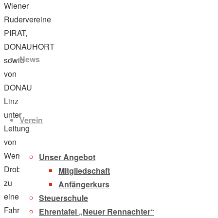
Wiener
Rudervereine
PIRAT,
Zum
DONAUHORT
Inhalt
News
sowie
springen
von
DONAU
Linz
unter
Verein
Leitung
von
Werner
Unser Angebot
Drobil
Mitgliedschaft
zu
Anfängerkurs
einer
Steuerschule
Fahrt
Ehrentafel „Neuer Rennachter“