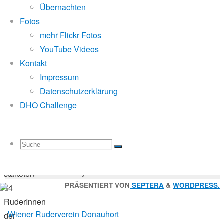
Mitglied der
Übernachten
mit
Fotos
mehr Flickr Fotos
Pirat
Godfrey Donauhort Club Kit
YouTube Videos
und
Kontakt
Impressum
Sternfahrten Archiv
-
Donau
Datenschutzerklärung
Ruderlinks
-
Linz
DHO Challenge
Impressum
-
Login
-
Suchen
Suche
Suchen
Suche
Ende
nach:
Suche
© 2026 Wiener Ruderverein Donauhort, Am Brigittenauer
Juni
Sporn 9, 1200 Wien by GruWol
starteten
Zurück
PRÄSENTIERT VON
SEPTERA
&
WORDPRESS.
14
nach
RuderInnen
nach:
oben
der