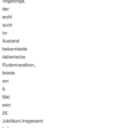
Vogalonga,
der
wohl
auch
im
Ausland
bekannteste
italienische
Rudermarathon,
feierte
am
9.
Mai
sein
25.
Jubiläum.Insgesamt