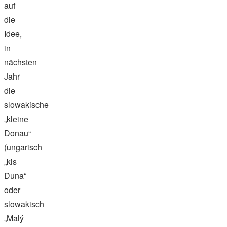
auf
die
Idee,
in
nächsten
Jahr
die
slowakische
„kleine
Donau“
(ungarisch
„kis
Duna“
oder
slowakisch
„Malý