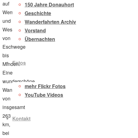
auf
150 Jahre Donauhort
Werra
Geschichte
und
Wanderfahrten Archiv
Weser
Vorstand
von
Übernachten
Eschwege
bis
Fotos
Minden.
Eine
wunderschöne
mehr Flickr Fotos
Wanderfahrt
YouTube Videos
von
insgesamt
263
Kontakt
km,
bei