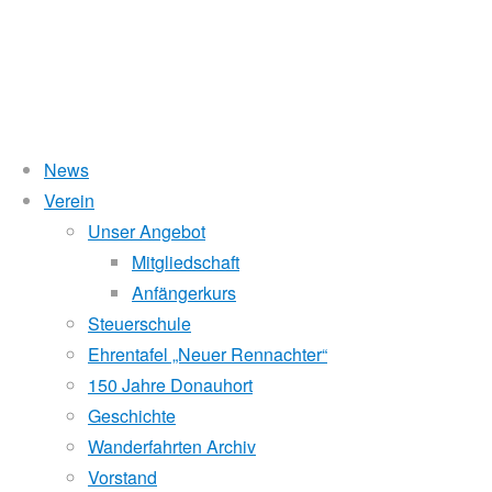
News
Wasserstand Donau
Verein
Kategorie:
Unser Angebot
Liegt der Wasserstand in Korneuburg (KORN)
wird
über 5 Meter,
Mitgliedschaft
beim Donauhort nicht gerudert.
Wanderfahrt
Anfängerkurs
Pegelstände (DoRIS)
Steuerschule
Ehrentafel „Neuer Rennachter“
Seichtstellen
Werra
150 Jahre Donauhort
Schleusenstatus
Geschichte
und
Wanderfahrten Archiv
Windfinder Kuchelauer Hafen
Vorstand
Weser