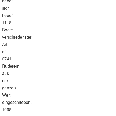
haben
sich
heuer
1118
Boote
verschiedenster
Art,
mit
3741
Ruderern
aus
der
ganzen
Welt
eingeschrieben.
1998