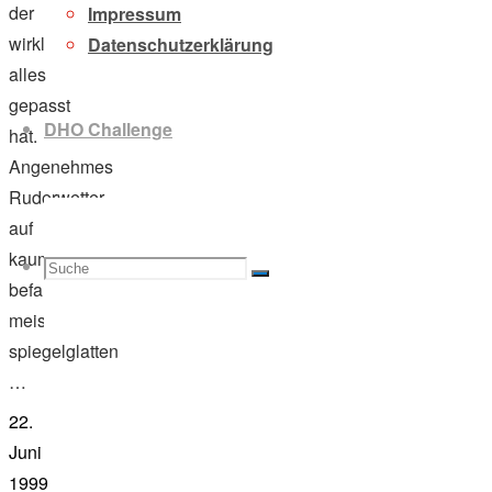
der
Impressum
wirklich
Datenschutzerklärung
alles
gepasst
DHO Challenge
hat.
Angenehmes
Ruderwetter
auf
kaum
Suche
Suchen
Suche
befahrenen,
meist
spiegelglatten
…
nach:
22.
Juni
1999