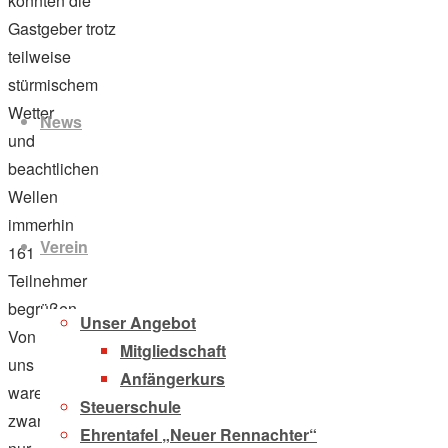
konnten die
Gastgeber trotz
teilweise
Zum
stürmischem
Inhalt
Wetter
News
springen
und
beachtlichen
Wellen
immerhin
Verein
161
Teilnehmer
begrüßen.
Unser Angebot
Von
Mitgliedschaft
uns
Anfängerkurs
waren
Steuerschule
zwar
Ehrentafel „Neuer Rennachter“