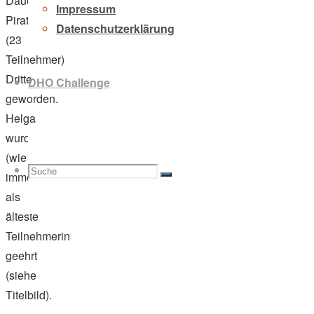
Dauerkonkurrenten
Impressum
Pirat
Datenschutzerklärung
(23
Teilnehmer)
Dritte
DHO Challenge
geworden.
Helga
wurde
(wie
Suche
Suchen
immer)
Suche
als
älteste
Teilnehmerin
geehrt
nach:
(siehe
Titelbild).