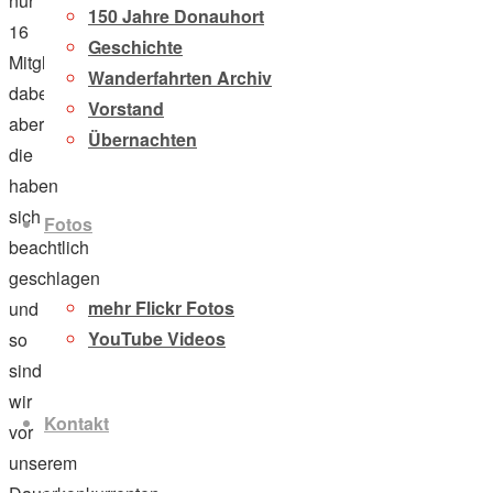
nur
150 Jahre Donauhort
16
Geschichte
Mitglieder
Wanderfahrten Archiv
dabei,
Vorstand
aber
Übernachten
die
haben
sich
Fotos
beachtlich
geschlagen
mehr Flickr Fotos
und
YouTube Videos
so
sind
wir
Kontakt
vor
unserem