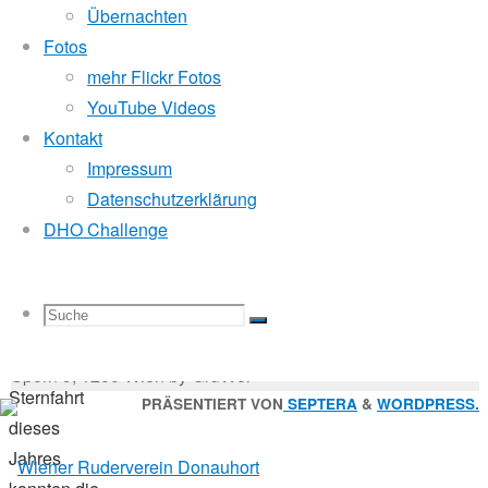
4.
Mitglied der
Übernachten
Mai
Fotos
2011
mehr Flickr Fotos
16.
Godfrey Donauhort Club Kit
YouTube Videos
Oktober
Kontakt
2017
Impressum
Sternfahrten Archiv
-
Sternfahrt
Datenschutzerklärung
Ruderlinks
-
/
DHO Challenge
Impressum
-
Wanderfahrt
Login
-
Suchen
Bei
Suche
Suchen
Suche
nach:
Suche
der
© 2026 Wiener Ruderverein Donauhort, Am Brigittenauer
ersten
Sporn 9, 1200 Wien by GruWol
Sternfahrt
Zurück
PRÄSENTIERT VON
SEPTERA
&
WORDPRESS.
dieses
nach
nach:
Jahres
oben