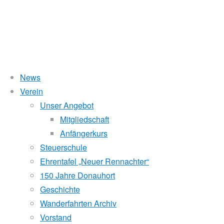
News
Wasserstand Donau
Verein
Wallsee
Unser Angebot
Liegt der Wasserstand in Korneuburg (KORN)
wird
über 5 Meter,
Mitgliedschaft
beim Donauhort nicht gerudert.
Anfängerkurs
&
Pegelstände (DoRIS)
Steuerschule
Ehrentafel „Neuer Rennachter“
Seichtstellen
retour
150 Jahre Donauhort
Schleusenstatus
Geschichte
Wanderfahrten Archiv
Windfinder Kuchelauer Hafen
Vorstand