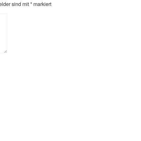
elder sind mit
*
markiert
 für die nächste