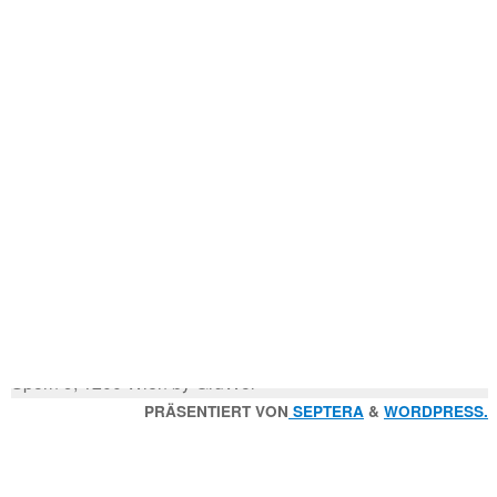
Mitglied der
Godfrey Donauhort Club Kit
n
Sternfahrten Archiv
-
Ruderlinks
-
Impressum
-
Login
-
Suchen
Suche
nach:
© 2026 Wiener Ruderverein Donauhort, Am Brigittenauer
Sporn 9, 1200 Wien by GruWol
Zurück
PRÄSENTIERT VON
SEPTERA
&
WORDPRESS.
nach
oben