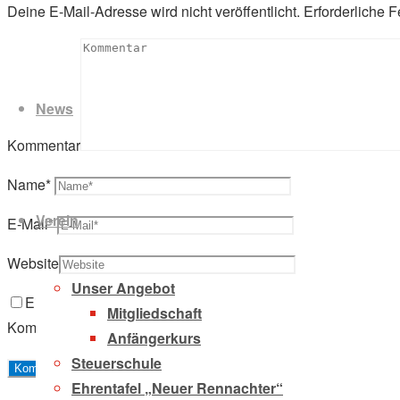
Deine E-Mail-Adresse wird nicht veröffentlicht.
Erforderliche F
Zum
Inhalt
News
springen
Kommentar
Name
*
Verein
E-Mail
*
Website
Unser Angebot
Eigenen Namen, eigene E-Mail-Adresse und eigene Website
Mitgliedschaft
Kommentierung in diesem Browser speichern.
Anfängerkurs
Steuerschule
Ehrentafel „Neuer Rennachter“