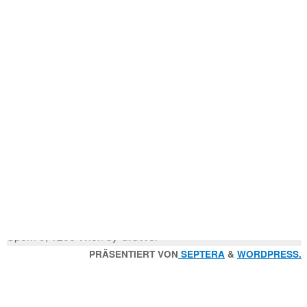
Mitglied der
Godfrey Donauhort Club Kit
Sternfahrten Archiv
-
Ruderlinks
-
Impressum
-
Login
-
Suchen
Suche
nach:
© 2026 Wiener Ruderverein Donauhort, Am Brigittenauer
Sporn 9, 1200 Wien by GruWol
Zurück
PRÄSENTIERT VON
SEPTERA
&
WORDPRESS.
nach
oben