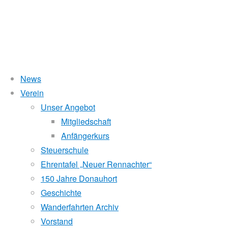
News
Verein
150 Jahre Donauhort
Unser Angebot
Mitgliedschaft
Anfängerkurs
Steuerschule
27. Dezember 2016
16. Oktober 2017
Für Mitglieder
/
Sternfah
Ehrentafel „Neuer Rennachter“
1867–2017
150 Jahre Donauhort
Geschichte
2017 jährt sich die Gründung unseres Vereins zum 150. Mal.
Wanderfahrten Archiv
Jubiläumsjahr 2017 vier Wochenenden mit verschiedenen Feier
Vorstand