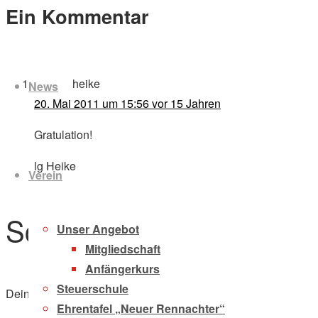
Ein Kommentar
Zum
Inhalt
heike
News
springen
20. Mai 2011 um 15:56
vor 15 Jahren
Gratulation!
lg Heike
Verein
Schreibe einen Komment
Unser Angebot
Mitgliedschaft
Anfängerkurs
Steuerschule
Deine E-Mail-Adresse wird nicht veröffentlicht.
Erforderliche F
Ehrentafel „Neuer Rennachter“