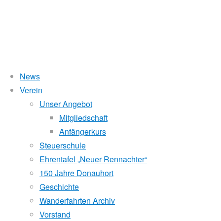
News
Verein
Heimsieg in der Kuchela
Unser Angebot
Mitgliedschaft
Anfängerkurs
Steuerschule
19. Mai 2011
16. Oktober 2017
Masters
Ehrentafel „Neuer Rennachter“
Schon vergangenes Jahr haben Verena und ich üb
150 Jahre Donauhort
Schließlich trainieren wir dort Woche für Woche, kennen Meter
Geschichte
der Zeit, sich den Gegnern auf 500 Metern zu stellen.
Wanderfahrten Archiv
Vorstand