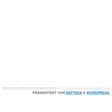
Mitglied der
Godfrey Donauhort Club Kit
Sternfahrten Archiv
-
Ruderlinks
-
Impressum
-
Login
-
Suchen
Suche
nach:
© 2026 Wiener Ruderverein Donauhort, Am Brigittenauer
Sporn 9, 1200 Wien by GruWol
Zurück
PRÄSENTIERT VON
SEPTERA
&
WORDPRESS.
nach
oben