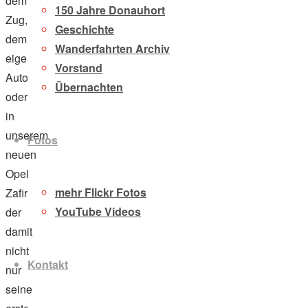
dem
150 Jahre Donauhort
Zug,
Geschichte
dem
Wanderfahrten Archiv
eigenen
Vorstand
Auto
Übernachten
oder
in
unserem
Fotos
neuen
Opel
mehr Flickr Fotos
Zafira,
YouTube Videos
der
damit
nicht
Kontakt
nur
seine