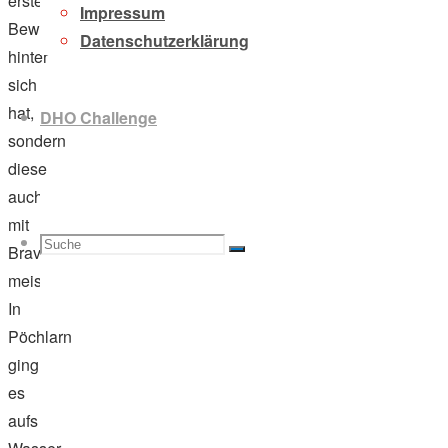
erste
Impressum
Bewährungsprobe
Datenschutzerklärung
hinter
sich
hat,
DHO Challenge
sondern
diese
auch
mit
Suche
Suchen
Bravour
Suche
meisterte.
In
Pöchlarn
ging
nach:
es
aufs