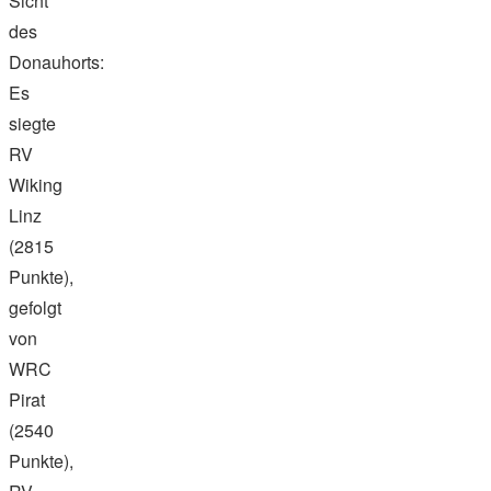
Sicht
des
Donauhorts:
Es
siegte
RV
Wiking
Linz
(2815
Punkte),
gefolgt
von
WRC
Pirat
(2540
Punkte),