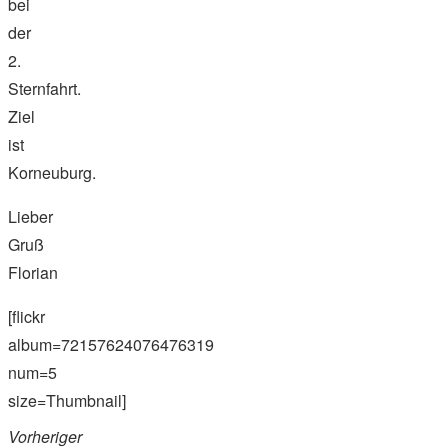
bei
der
2.
Sternfahrt.
Ziel
ist
Korneuburg.
Lieber
Gruß
Florian
[flickr
album=72157624076476319
num=5
size=Thumbnail]
Vorheriger