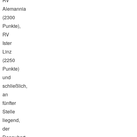
RV
Alemannia
(2300
Punkte),
RV
Ister
Linz
(2250
Punkte)
und
schließlich,
an
fünfter
Stelle
liegend,
der