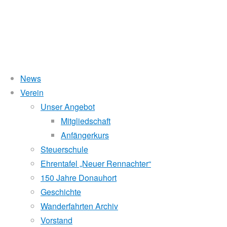
News
Wasserstand Donau
Verein
Sternfahrt
Unser Angebot
Liegt der Wasserstand in Korneuburg (KORN)
wird
über 5 Meter,
Mitgliedschaft
beim Donauhort nicht gerudert.
Anfängerkurs
Pöchlarn
Pegelstände (DoRIS)
Steuerschule
Ehrentafel „Neuer Rennachter“
Seichtstellen
150 Jahre Donauhort
Schleusenstatus
5.
Geschichte
Juni
Wanderfahrten Archiv
Windfinder Kuchelauer Hafen
2010
Vorstand