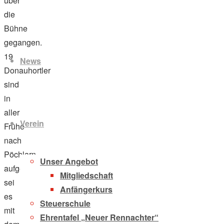
über
die
Bühne
Zum
gegangen.
Inhalt
19
News
springen
Donauhortler
sind
in
aller
Verein
Frühe
nach
Pöchlarn
Unser Angebot
aufgebrochen,
Mitgliedschaft
sei
Anfängerkurs
es
Steuerschule
mit
Ehrentafel „Neuer Rennachter“