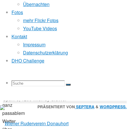
Mitglied der
16.
Übernachten
Oktober
Fotos
2017
mehr Flickr Fotos
Godfrey Donauhort Club Kit
Sternfahrt
YouTube Videos
Kontakt
Impressum
Sternfahrten Archiv
-
Die
Datenschutzerklärung
Ruderlinks
-
1.
DHO Challenge
Impressum
-
Sternfahrt
Login
-
dieses
Suchen
Jahres
Suche
Suchen
Suche
nach:
Suche
ist
© 2026 Wiener Ruderverein Donauhort, Am Brigittenauer
bei
Sporn 9, 1200 Wien by GruWol
ganz
Zurück
PRÄSENTIERT VON
SEPTERA
&
WORDPRESS.
passablem
nach
nach:
Wetter
oben