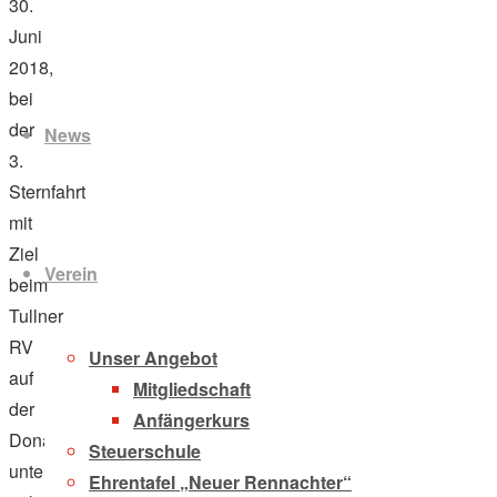
30.
Juni
2018,
Zum
bei
Inhalt
der
News
springen
3.
Sternfahrt
mit
Ziel
Verein
beim
Tullner
RV
Unser Angebot
auf
Mitgliedschaft
der
Anfängerkurs
Donau
Steuerschule
unterwegs. Davon
Ehrentafel „Neuer Rennachter“