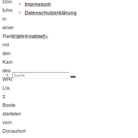
Donauhortlerinnen
Impressum
fuhren
Datenschutzerklärung
in
einer
Rudergemeinschaft
DHO Challenge
mit
den
Kameraden
des
Suche
Suchen
WRC
Suche
Lia,
2
Boote
nach:
starteten
vom
Donauhort