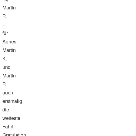
Martin
P.
–
für
Agnes,
Martin
K.
und
Martin
P.
auch
erstmalig
die
weiteste
Fahrt!
Gratulation