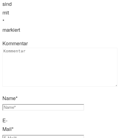
sind
mit
*
markiert
Kommentar
Name
*
E-
Mail
*