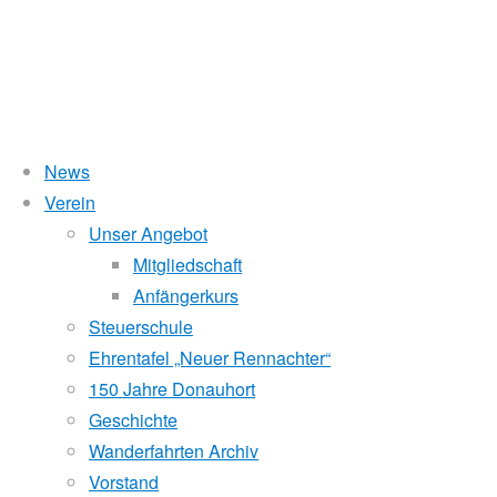
News
Wasserstand Donau
Verein
3.
Unser Angebot
Liegt der Wasserstand in Korneuburg (KORN)
wird
über 5 Meter,
Mitgliedschaft
beim Donauhort nicht gerudert.
Anfängerkurs
Sternfahrt
Pegelstände (DoRIS)
Steuerschule
Ehrentafel „Neuer Rennachter“
Seichtstellen
Tullner
150 Jahre Donauhort
Schleusenstatus
Geschichte
Wanderfahrten Archiv
Windfinder Kuchelauer Hafen
RV
Vorstand