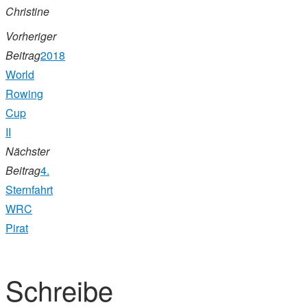
Christine
Vorheriger
Beitrag
2018
World
Rowing
Cup
II
Nächster
Beitrag
4.
Sternfahrt
WRC
Pirat
Schreibe