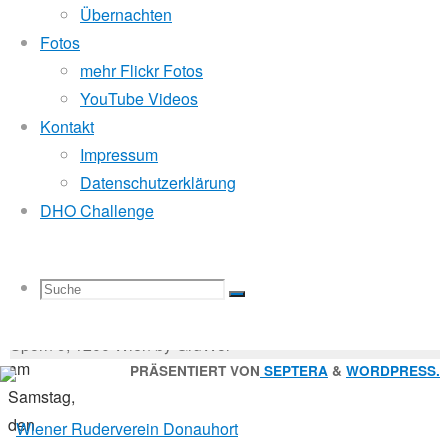
Mitglied der
Übernachten
Fotos
mehr Flickr Fotos
9.
Godfrey Donauhort Club Kit
YouTube Videos
Juli
Kontakt
2018
Impressum
9.
Sternfahrten Archiv
-
Datenschutzerklärung
Juli
Ruderlinks
-
DHO Challenge
2018
Impressum
-
Sternfahrt
Login
-
Suchen
194
Suche
Suchen
Suche
nach:
Suche
RuderInnen
© 2026 Wiener Ruderverein Donauhort, Am Brigittenauer
waren
Sporn 9, 1200 Wien by GruWol
am
Zurück
PRÄSENTIERT VON
SEPTERA
&
WORDPRESS.
Samstag,
nach
nach:
den
oben