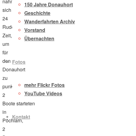
nahmen
150 Jahre Donauhort
sich
Geschichte
24
Wanderfahrten Archiv
RuderInnen
Vorstand
Zeit,
Übernachten
um
für
den
Fotos
Donauhort
zu
mehr Flickr Fotos
punkten.
YouTube Videos
2
Boote starteten
in
Kontakt
Pöchlarn,
2