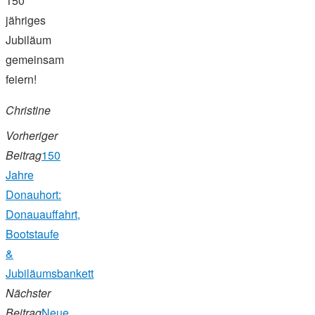
150
jähriges
Jubiläum
gemeinsam
feiern!
Christine
Vorheriger
Beitrag
150
Jahre
Donauhort:
Donauauffahrt,
Bootstaufe
&
Jubiläumsbankett
Nächster
Beitrag
Neue