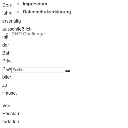
Impressum
DonauhortlerInnen
Datenschutzerklärung
fuhren
erstmalig
ausschließlich
DHO Challenge
mit
der
Bahn,
Privat-
Pkw
Suche
Suchen
Suche
blieben
zu
Hause.
nach:
Von
Pöchlarn
ruderten