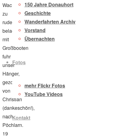
150 Jahre Donauhort
Wachau
Geschichte
zu
Wanderfahrten Archiv
rudern. Voll
Vorstand
beladen
Übernachten
mit
Großbooten
fuhr
Fotos
unser
Hänger,
gezogen
mehr Flickr Fotos
von
YouTube Videos
Christian
(dankeschön!),
nach
Kontakt
Pöchlarn.
19