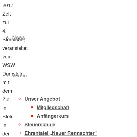
2017,
Zeit
Zum
zur
Inhalt
4.
News
springen
Sternfahrt,
veranstaltet
vom
WSW
Dürnstein,
Verein
mit
dem
Unser Angebot
Ziel
Mitgliedschaft
in
Anfängerkurs
Stein
Steuerschule
in
Ehrentafel „Neuer Rennachter“
der