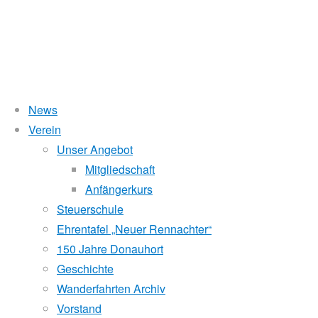
News
Wasserstand Donau
Verein
4.
Unser Angebot
Liegt der Wasserstand in Korneuburg (KORN)
wird
über 5 Meter,
Mitgliedschaft
beim Donauhort nicht gerudert.
Anfängerkurs
Sternfahrt
Pegelstände (DoRIS)
Steuerschule
Ehrentafel „Neuer Rennachter“
Seichtstellen
Dürnstein
150 Jahre Donauhort
Schleusenstatus
Geschichte
Wanderfahrten Archiv
Windfinder Kuchelauer Hafen
Vorstand