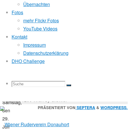
5.
Mitglied der
Übernachten
August
Fotos
2017
mehr Flickr Fotos
24.
Godfrey Donauhort Club Kit
YouTube Videos
Oktober
Kontakt
2017
Impressum
Sternfahrten Archiv
-
Sternfahrt
Datenschutzerklärung
Ruderlinks
-
DHO Challenge
24
Impressum
-
DonauhortlerInnen
Login
-
nahmen
Suchen
Suche
Suchen
Suche
sich
nach:
Suche
© 2026 Wiener Ruderverein Donauhort, Am Brigittenauer
am
Sporn 9, 1200 Wien by GruWol
Samstag,
Zurück
PRÄSENTIERT VON
SEPTERA
&
WORDPRESS.
den
nach
29.
nach:
oben
Juli