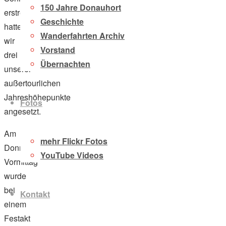
150 Jahre Donauhort
erstreckte,
Geschichte
hatten
Wanderfahrten Archiv
wir
Vorstand
drei
Übernachten
unserer
außertourlichen
Jahreshöhepunkte
Fotos
angesetzt.
Am
mehr Flickr Fotos
Donnerstag
YouTube Videos
Vormittag
wurde
bei
Kontakt
einem
Festakt