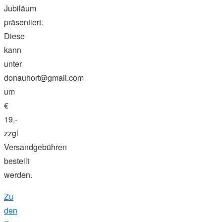
Jubiläum
präsentiert.
Diese
kann
unter
donauhort@gmail.com
um
€
19,-
zzgl
Versandgebühren
bestellt
werden.
Zu
den