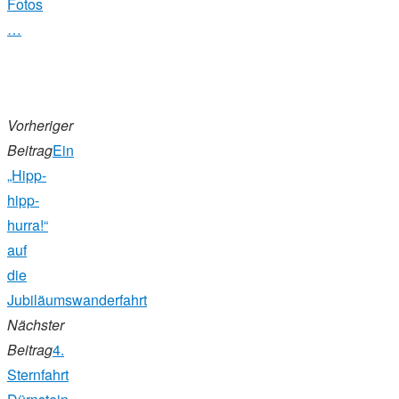
Fotos
…
Vorheriger
Beitrag
Ein
„Hipp-
hipp-
hurra!“
auf
die
Jubiläumswanderfahrt
Nächster
Beitrag
4.
Sternfahrt