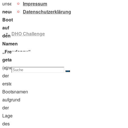
Impressum
unser
Datenschutzerklärung
neues
Boot
auf
DHO Challenge
den
Namen
„Freudenau“
getauft
(einer
Suche
Suchen
Suche
der
ersten
Bootsnamen
aufgrund
nach:
der
Lage
des