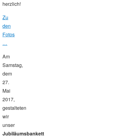
herzlich!
Zu
den
Fotos
…
Am
Samstag,
dem
27.
Mai
2017,
gestalteten
wir
unser
Jubiläumsbankett