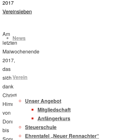
oben
2017
Vereinsleben
Zum
Inhalt
Am
News
springen
letzten
Maiwochenende
2017,
das
Verein
sich
dank
Christi
Unser Angebot
Himmelfahrt
Mitgliedschaft
von
Anfängerkurs
Donnerstag
Steuerschule
bis
Ehrentafel „Neuer Rennachter“
Sonntag