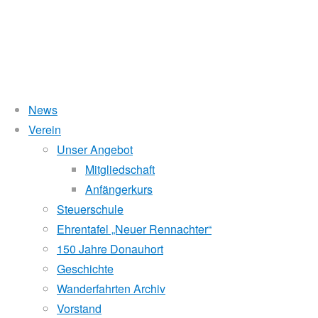
News
Verein
Wasserstand Donau
Unser Angebot
150
Mitgliedschaft
Liegt der Wasserstand in Korneuburg (KORN)
wird
über 5 Meter,
Anfängerkurs
beim Donauhort nicht gerudert.
Steuerschule
Jahre
Pegelstände (DoRIS)
Ehrentafel „Neuer Rennachter“
150 Jahre Donauhort
Seichtstellen
Donauhort:
Geschichte
Schleusenstatus
Wanderfahrten Archiv
Vorstand
Windfinder Kuchelauer Hafen