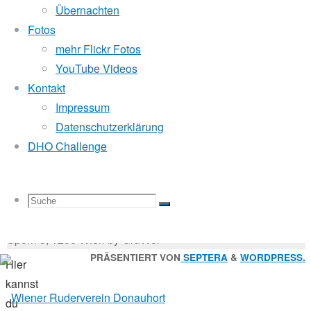
Mitglied der
Übernachten
Sternfahrt
Fotos
Liebe
mehr Flickr Fotos
Godfrey Donauhort Club Kit
Sternfahrer,
YouTube Videos
Kontakt
die
Impressum
Sternfahrten Archiv
-
Gesamtergebnisse
Datenschutzerklärung
Ruderlinks
-
der
DHO Challenge
Impressum
-
Sternfahten
Login
-
inkl.
Suchen
Dürnstein
Suche
Suchen
Suche
nach:
Suche
sind
© 2026 Wiener Ruderverein Donauhort, Am Brigittenauer
da!
Sporn 9, 1200 Wien by GruWol
Zurück
PRÄSENTIERT VON
SEPTERA
&
WORDPRESS.
Hier
nach
kannst
nach:
oben
du