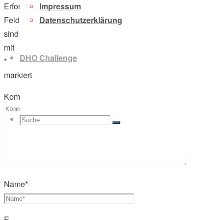
Impressum
Erforderliche
Datenschutzerklärung
Felder
sind
mit
DHO Challenge
*
markiert
Kommentar
Suche
Suchen
Suche
nach:
Name
*
E-