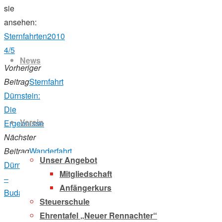
sie
ansehen:
Zum
Sternfahrten2010
Inhalt
4/5
News
springen
Vorheriger
Beitrag
Sternfahrt
Dürnstein:
Die
Verein
Ergebnisse
Nächster
Beitrag
Wanderfahrt
Unser Angebot
Dürnstein
Mitgliedschaft
–
Anfängerkurs
Budapest
Steuerschule
Ehrentafel „Neuer Rennachter“