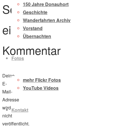
Schreibe
150 Jahre Donauhort
Geschichte
Wanderfahrten Archiv
einen
Vorstand
Übernachten
Kommentar
Fotos
Deine
mehr Flickr Fotos
E-
YouTube Videos
Mail-
Adresse
wird
Kontakt
nicht
veröffentlicht.