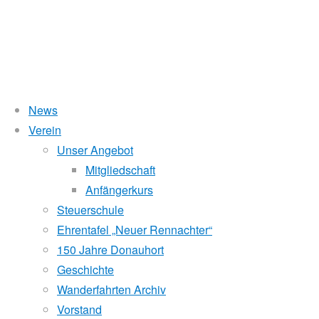
News
Wasserstand Donau
Verein
Sternfahrtergebnisse
Unser Angebot
Liegt der Wasserstand in Korneuburg (KORN)
wird
über 5 Meter,
Mitgliedschaft
beim Donauhort nicht gerudert.
Anfängerkurs
Pegelstände (DoRIS)
Steuerschule
24.
Ehrentafel „Neuer Rennachter“
Seichtstellen
Juli
150 Jahre Donauhort
2010
Schleusenstatus
Geschichte
16.
Wanderfahrten Archiv
Windfinder Kuchelauer Hafen
Oktober
Vorstand
2017