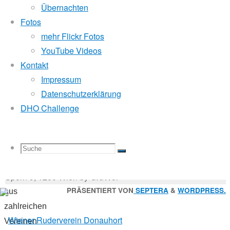
Mitglied der
Übernachten
Fotos
mehr Flickr Fotos
11.
Godfrey Donauhort Club Kit
YouTube Videos
September
Kontakt
2017
Impressum
24.
Sternfahrten Archiv
-
Datenschutzerklärung
Oktober
Ruderlinks
-
DHO Challenge
2017
Impressum
-
Sternfahrt
Login
-
Suchen
Suche
Suchen
214
Suche
nach:
Suche
© 2026 Wiener Ruderverein Donauhort, Am Brigittenauer
aktive
Sporn 9, 1200 Wien by GruWol
RuderInnen
Zurück
PRÄSENTIERT VON
SEPTERA
&
WORDPRESS.
aus
nach
zahlreichen
nach:
oben
Vereinen