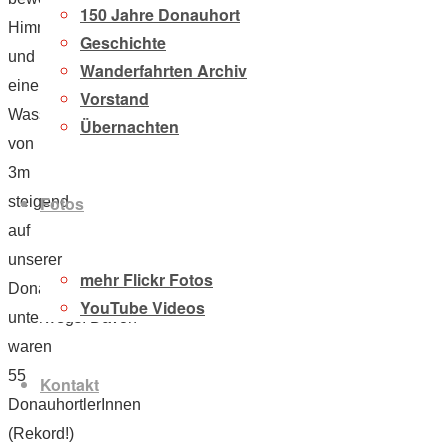
150 Jahre Donauhort
Himmel
Geschichte
und
Wanderfahrten Archiv
einem
Vorstand
Wasserstand
Übernachten
von
3m
Fotos
steigend
auf
unserer
mehr Flickr Fotos
Donau
YouTube Videos
unterwegs. Davon
waren
55
Kontakt
DonauhortlerInnen
(Rekord!)