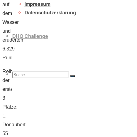
Impressum
auf
Datenschutzerklärung
dem
Wasser
und
DHO Challenge
eruderten
6.329
Punkte!
Reihung
Suche
Suchen
Suche
der
ersten
3
Plätze:
nach:
1.
Donauhort,
55