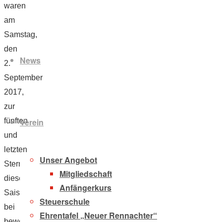
waren
am
Zum
Samstag,
Inhalt
den
News
springen
2.
September
2017,
zur
Verein
fünften
und
letzten
Unser Angebot
Sternfahrt
Mitgliedschaft
dieser
Anfängerkurs
Saison
Steuerschule
bei
Ehrentafel „Neuer Rennachter“
bewölktem