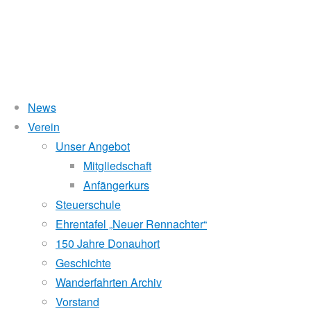
News
Wasserstand Donau
Verein
5.
Unser Angebot
Liegt der Wasserstand in Korneuburg (KORN)
wird
über 5 Meter,
Mitgliedschaft
beim Donauhort nicht gerudert.
Anfängerkurs
Sternfahrt
Pegelstände (DoRIS)
Steuerschule
Ehrentafel „Neuer Rennachter“
Seichtstellen
WRV
150 Jahre Donauhort
Schleusenstatus
Geschichte
Wanderfahrten Archiv
Windfinder Kuchelauer Hafen
Donauhort
Vorstand