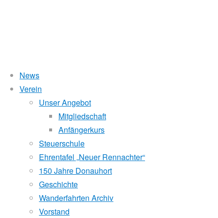
News
Verein
Wanderfahrt Ottenstein 
Unser Angebot
Mitgliedschaft
Anfängerkurs
Steuerschule
22. September 2016
16. Oktober 2017
Wanderfahrt
Ehrentafel „Neuer Rennachter“
Donauhort-Wanderfahrt Ottenstein und Dobra
Stauseen,
3
150 Jahre Donauhort
Geschichte
Bei herrlichem Spätsommerwetter machten sich einige Donauh
Wanderfahrten Archiv
gelegenen Kampstauseen Ottenstein und Dobra. Am Samstag w
Vorstand