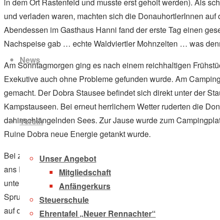
in dem Ort Rastenfeld und musste erst geholt werden). Als sc
und verladen waren, machten sich die DonauhortlerInnen auf
Abendessen im Gasthaus Hanni fand der erste Tag einen gesel
Zum
Nachspeise gab … echte Waldviertler Mohnzelten … was denn
Inhalt
News
springen
Am Sonntagmorgen ging es nach einem reichhaltigen Frühstück 
Exekutive auch ohne Probleme gefunden wurde. Am Campingpl
gemacht. Der Dobra Stausee befindet sich direkt unter der Sta
Kampstauseen. Bei erneut herrlichem Wetter ruderten die Do
dahinschlängelnden Sees. Zur Jause wurde zum Campingplatz 
Verein
Ruine Dobra neue Energie getankt wurde.
Bei zunehmender Bewölkung spalteten sich die DonauhortlerI
Unser Angebot
ans Ende des Stausees, während die kleinere am Campingplatz
Mitgliedschaft
unterstützte. Auch diese fasste nach einiger Zeit den Entsch
Anfängerkurs
Sprung ins kühle Nass. Nachdem die zwei Gruppen wieder vere
Steuerschule
auf den Bootsanhänger aufgeladen. Nachdem dies geschehen
Ehrentafel „Neuer Rennachter“