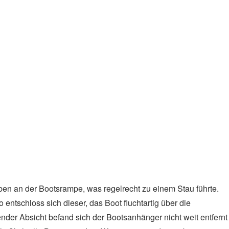
eine Straße hinab zu einem unvermuteten Seezugang mitten in
 und die Mannschaften ruderbereit waren, ging es ab auf den
diversen Wassertieren auch der eine oder andere Angler – den
 Beute harrte. Anschließend ging es Richtung Norden zur Bur
tärkt wurde. Ein paar DonauhortlerInnen wagten auch den Sprun
äften wurde der Weg auf dem durch seine Steinformationen und
 Ottensteiner Stausee fortgesetzt. Durch die hohen
des befahrbaren Teils kurzerhand ein Donauhortler im Einer
e Bad nachzuholen. Abgekühlt und das Boot mit improvisiertem
itärischen Sperrgebietes, wo gewendet wurde und sich die
en an der Bootsrampe, was regelrecht zu einem Stau führte.
entschloss sich dieser, das Boot fluchtartig über die
nder Absicht befand sich der Bootsanhänger nicht weit entfernt