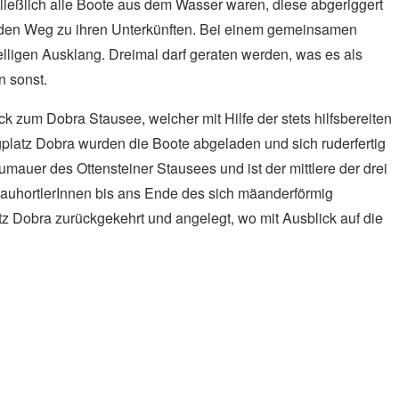
hließlich alle Boote aus dem Wasser waren, diese abgeriggert
 den Weg zu ihren Unterkünften. Bei einem gemeinsamen
ligen Ausklang. Dreimal darf geraten werden, was es als
 sonst.
zum Dobra Stausee, welcher mit Hilfe der stets hilfsbereiten
atz Dobra wurden die Boote abgeladen und sich ruderfertig
umauer des Ottensteiner Stausees und ist der mittlere der drei
nauhortlerInnen bis ans Ende des sich mäanderförmig
Dobra zurückgekehrt und angelegt, wo mit Ausblick auf die
nnen in zwei Gruppen. Die größere Gruppe ruderte erneut bis
 verblieb und eine Ruderin bei ihrer Einser-Premiere
luss sich zwischendurch im Wasser zu erfrischen und wagte den
int waren, wurden die Boote für den Transport vorbereitet und
 war, wurde sich zurück auf den Weg nach Wien gemacht.