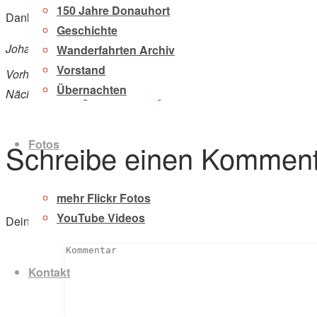
150 Jahre Donauhort
Dank an dieser Stelle an Richard für die Organisation und auf
Geschichte
Johanna und Hans
Wanderfahrten Archiv
Vorstand
Vorheriger Beitrag
5. Sternfahrt Alemannia 2016
Übernachten
Nächster Beitrag
Ahoi Hainburg
Fotos
Schreibe einen Komment
mehr Flickr Fotos
YouTube Videos
Deine E-Mail-Adresse wird nicht veröffentlicht.
Erforderliche F
Kontakt