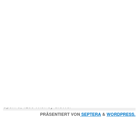
Mitglied der
Godfrey Donauhort Club Kit
g
g
Sternfahrten Archiv
-
Ruderlinks
-
Impressum
-
Login
-
Suchen
Suche
nach:
© 2026 Wiener Ruderverein Donauhort, Am Brigittenauer
Sporn 9, 1200 Wien by GruWol
Zurück
PRÄSENTIERT VON
SEPTERA
&
WORDPRESS.
nach
oben