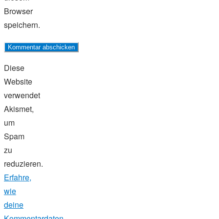
Browser
speichern.
Diese
Website
verwendet
Akismet,
um
Spam
zu
reduzieren.
Erfahre,
wie
deine
Kommentardaten