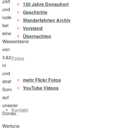
Zeit
150 Jahre Donauhort
und
Geschichte
ruderten
Wanderfahrten Archiv
bei
Vorstand
einem
Übernachten
Wasserstand
von
3,52
Fotos
m
und
mehr Flickr Fotos
strahlendem
YouTube Videos
Sonnenschein
auf
unserer
Kontakt
Donau.
Wertung