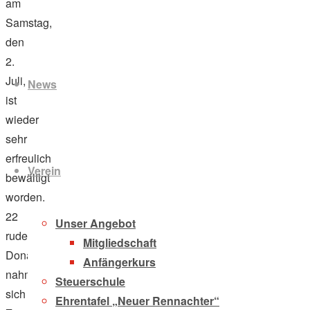
am
Samstag,
den
Zum
2.
Inhalt
Juli,
News
springen
ist
wieder
sehr
erfreulich
Verein
bewältigt
worden.
22
Unser Angebot
ruderbegeisterte
Mitgliedschaft
DonauhortlerInnen
Anfängerkurs
nahmen
Steuerschule
sich
Ehrentafel „Neuer Rennachter“