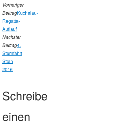
Vorheriger
Beitrag
Kuchelau-
Regatta-
Auflauf
Nächster
Beitrag
4.
Sternfahrt
Stein
2016
Schreibe
einen