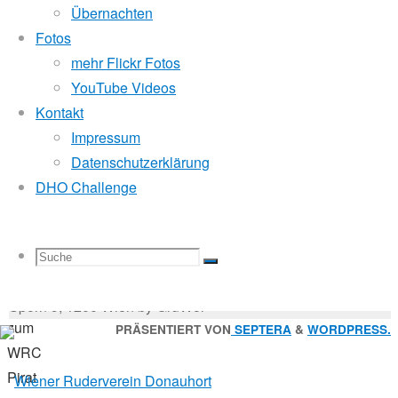
Mitglied der
Übernachten
Fotos
mehr Flickr Fotos
7.
Godfrey Donauhort Club Kit
YouTube Videos
Juli
Kontakt
2016
Impressum
16.
Sternfahrten Archiv
-
Datenschutzerklärung
Oktober
Ruderlinks
-
DHO Challenge
2017
Impressum
-
Sternfahrt
Login
-
Suchen
Unsere
Suche
Suchen
Suche
nach:
Suche
3.
© 2026 Wiener Ruderverein Donauhort, Am Brigittenauer
Sternfahrt
Sporn 9, 1200 Wien by GruWol
zum
Zurück
PRÄSENTIERT VON
SEPTERA
&
WORDPRESS.
WRC
nach
nach:
Pirat
oben