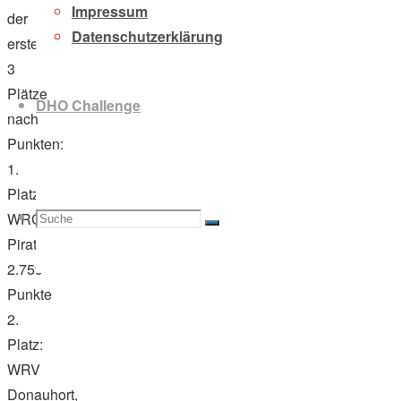
Impressum
der
Datenschutzerklärung
ersten
3
Plätze
DHO Challenge
nach
Punkten:
1.
Platz:
Suche
Suchen
WRC
Suche
Pirat,
2.759
Punkte
2.
nach:
Platz:
WRV
Donauhort,