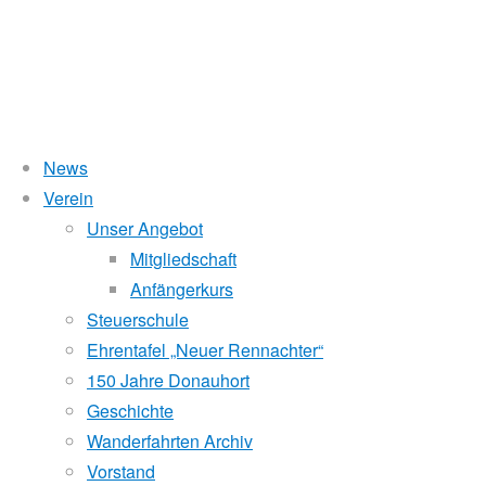
News
Wasserstand Donau
Verein
3.
Unser Angebot
Liegt der Wasserstand in Korneuburg (KORN)
wird
über 5 Meter,
Mitgliedschaft
beim Donauhort nicht gerudert.
Anfängerkurs
Sternfahrt
Pegelstände (DoRIS)
Steuerschule
Ehrentafel „Neuer Rennachter“
Seichtstellen
Pirat
150 Jahre Donauhort
Schleusenstatus
Geschichte
Wanderfahrten Archiv
Windfinder Kuchelauer Hafen
2016
Vorstand