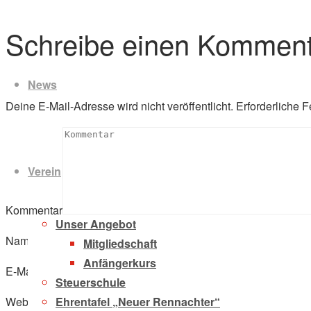
Schreibe einen Komment
Zum
Inhalt
News
springen
Deine E-Mail-Adresse wird nicht veröffentlicht.
Erforderliche F
Verein
Kommentar
Unser Angebot
Name
*
Mitgliedschaft
Anfängerkurs
E-Mail
*
Steuerschule
Ehrentafel „Neuer Rennachter“
Website