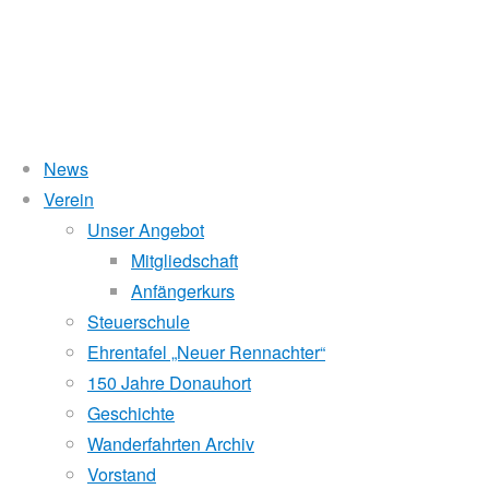
News
Verein
Kuchelau-Regatta-Auflau
Unser Angebot
Mitgliedschaft
Anfängerkurs
Steuerschule
27. Juni 2016
16. Oktober 2017
Masters
Ehrentafel „Neuer Rennachter“
Man nehme:
150 Jahre Donauhort
• Rennboote unterschiedlicher Größe
Geschichte
• Ruderinnen und Ruderer verschiedenen Alters (müssen nicht
Wanderfahrten Archiv
• Bojen unterschiedlicher Geschmacksrichtung – ähm, pardo
Vorstand