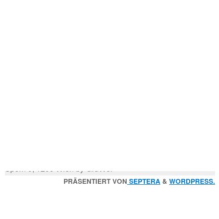
Mitglied der
Godfrey Donauhort Club Kit
Sternfahrten Archiv
-
Ruderlinks
-
Impressum
-
Login
-
Suchen
Suche
nach:
© 2026 Wiener Ruderverein Donauhort, Am Brigittenauer
Sporn 9, 1200 Wien by GruWol
Zurück
PRÄSENTIERT VON
SEPTERA
&
WORDPRESS.
nach
oben