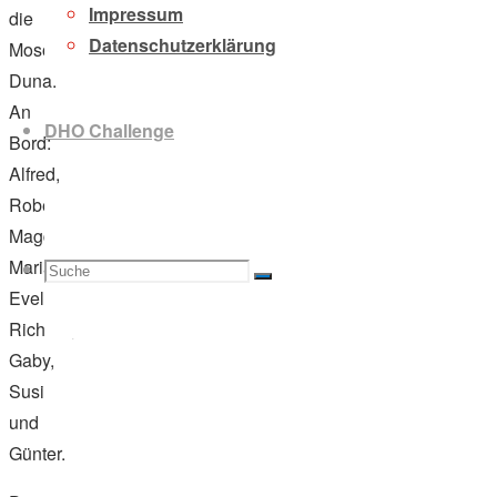
Impressum
die
Datenschutzerklärung
Mosoni
Duna.
An
DHO Challenge
Bord:
Alfred,
Robert,
Magdalena,
Maria,
Suche
Suchen
Suche
Eveline,
Richard,
Gaby,
Susi
nach:
und
Günter.