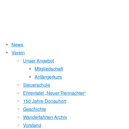
News
Wasserstand Donau
Verein
Mosoni
Unser Angebot
Liegt der Wasserstand in Korneuburg (KORN)
wird
über 5 Meter,
Mitgliedschaft
beim Donauhort nicht gerudert.
Anfängerkurs
Duna
Pegelstände (DoRIS)
Steuerschule
Ehrentafel „Neuer Rennachter“
Seichtstellen
2016
150 Jahre Donauhort
Schleusenstatus
Geschichte
Wanderfahrten Archiv
Windfinder Kuchelauer Hafen
Vorstand