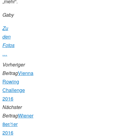
„mehr“.
Gaby
Zu
den
Fotos
…
Vorheriger
Beitrag
Vienna
Rowing
Challenge
2016
Nächster
Beitrag
Wiener
8er/1er
2016