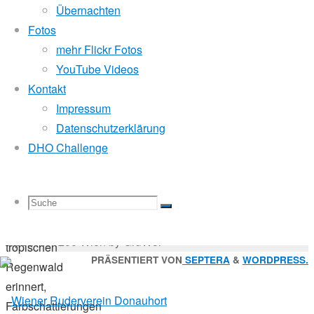
1.
Mitglied der
Übernachten
Juni
Fotos
2016
mehr Flickr Fotos
16.
Godfrey Donauhort Club Kit
YouTube Videos
Oktober
Kontakt
2017
Impressum
Sternfahrten Archiv
-
Wanderfahrt
Datenschutzerklärung
Ruderlinks
-
DHO Challenge
Impressum
-
Eine
Login
-
Geräuschkulisse,
Suchen
Suche
Suchen
Suche
die
nach:
Suche
© 2026 Wiener Ruderverein Donauhort, Am Brigittenauer
an
Sporn 9, 1200 Wien by GruWol
tropischen
Zurück
PRÄSENTIERT VON
SEPTERA
&
WORDPRESS.
Regenwald
nach
erinnert,
nach:
oben
Farbschattierungen