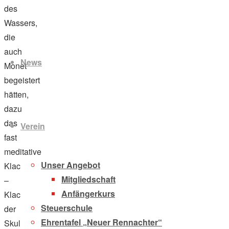
des
Wassers,
Zum
die
Inhalt
auch
News
springen
Monet
begeistert
hätten,
dazu
das
Verein
fast
meditative
Unser Angebot
Klack
Mitgliedschaft
–
Anfängerkurs
Klack
Steuerschule
der
Ehrentafel „Neuer Rennachter“
Skulls