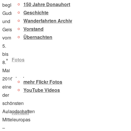
150 Jahre Donauhort
begleiteten
Geschichte
Gudrun
Wanderfahrten Archiv
und
Vorstand
Geiselher
Übernachten
vom
5.
bis
Fotos
8.
Mai
2016 durch
mehr Flickr Fotos
eine
YouTube Videos
der
schönsten
Aulandschaften
Kontakt
Mitteleuropas
–