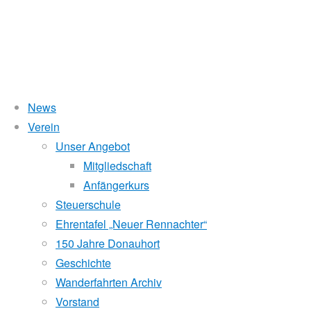
News
Verein
1. Sternfahrt Pöchlarn
Unser Angebot
Mitgliedschaft
Anfängerkurs
Steuerschule
28. April 2016
16. Oktober 2017
Sternfahrt
Ehrentafel „Neuer Rennachter“
Wir haben die 1. Sternfahrt 2016 nach Pöchlarn am Samstag
150 Jahre Donauhort
einem 25-Liter-Fass Bier belohnt!
Geschichte
Wanderfahrten Archiv
1. Platz: Donauhort, 1.870 Punkte
Vorstand