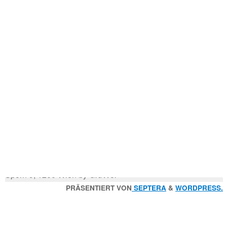
Mitglied der
Godfrey Donauhort Club Kit
m
Sternfahrten Archiv
-
Ruderlinks
-
Impressum
-
Login
-
Suchen
Suche
nach:
© 2026 Wiener Ruderverein Donauhort, Am Brigittenauer
n
Sporn 9, 1200 Wien by GruWol
Zurück
PRÄSENTIERT VON
SEPTERA
&
WORDPRESS.
nach
oben