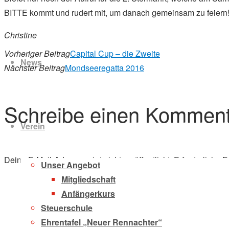
BITTE kommt und rudert mit, um danach gemeinsam zu feiern
Christine
Zum
Inhalt
Vorheriger Beitrag
Capital Cup – die Zweite
News
springen
Nächster Beitrag
Mondseeregatta 2016
Schreibe einen Komment
Verein
Deine E-Mail-Adresse wird nicht veröffentlicht.
Erforderliche F
Unser Angebot
Mitgliedschaft
Anfängerkurs
Steuerschule
Ehrentafel „Neuer Rennachter“