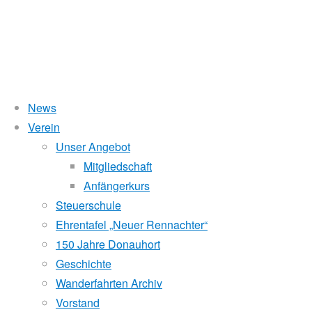
News
Verein
Hauptversammlung 201
Unser Angebot
Mitgliedschaft
Anfängerkurs
Steuerschule
29. Februar 2016
16. Oktober 2017
Für Mitglieder
/
Vereinsle
Ehrentafel „Neuer Rennachter“
Einladung
150 Jahre Donauhort
Geschichte
zu der am Samstag, dem 12. März 2016, um 15.00 Uhr in 
Wanderfahrten Archiv
stattfindenden Ordentlichen Hauptversammlung 2016
Vorstand