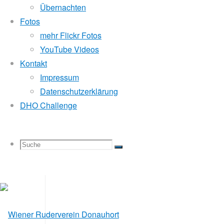
Übernachten
Einladung (PDF)
Fotos
Wahlvorschlag (PDF)
mehr Flickr Fotos
Vorheriger Beitrag
Wintersternfahrt 2015
YouTube Videos
Nächster Beitrag
Capital Cup – die Zweite
Kontakt
Impressum
Datenschutzerklärung
Schreibe einen Komment
DHO Challenge
Suche
Suchen
Suche
Deine E-Mail-Adresse wird nicht veröffentlicht.
Erforderliche F
nach: