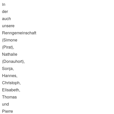
in
der
auch
unsere
Renngemeinschaft
(Simone
(Pirat),
Nathalie
(Donauhort),
Sonja,
Hannes,
Christoph,
Elisabeth,
Thomas
und
Pierre