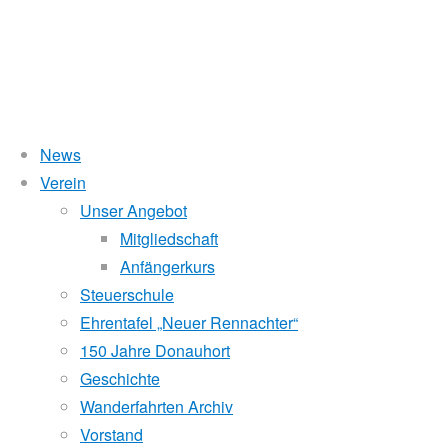
News
Wasserstand Donau
Verein
Roseninselachter
Unser Angebot
Liegt der Wasserstand in Korneuburg (KORN)
wird
über 5 Meter,
Mitgliedschaft
beim Donauhort nicht gerudert.
Anfängerkurs
2012
Pegelstände (DoRIS)
Steuerschule
Ehrentafel „Neuer Rennachter“
Seichtstellen
150 Jahre Donauhort
Schleusenstatus
19.
Geschichte
Dezember
Wanderfahrten Archiv
Windfinder Kuchelauer Hafen
2012
Vorstand