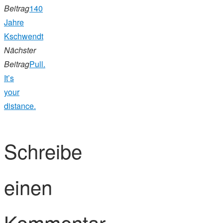
Beitrag
140
Jahre
Kschwendt
Nächster
Beitrag
Pull.
It’s
your
distance.
Schreibe
einen
Kommentar