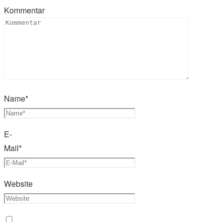
Kommentar
Name
*
E-
Mail
*
Website