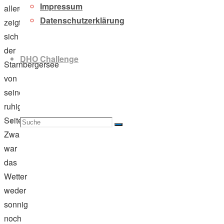
Impressum
allerdings
Datenschutzerklärung
zeigte
sich
der
DHO Challenge
Starnbergersee
von
seiner
ruhigen
Seite.
Suche
Suchen
Suche
Zwar
war
das
Wetter
nach:
weder
sonnig
noch