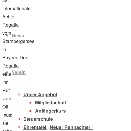
28.
Internationale-
Achter-
Zum
Regatta
Inhalt
vom
News
springen
Starnbergersee
in
Bayern. Der
Regatta
Verein
eilte
ihr
Ruf
Unser Angebot
voraus:
Mitgliedschaft
Oft
Anfängerkurs
musste
Steuerschule
sie
Ehrentafel „Neuer Rennachter“