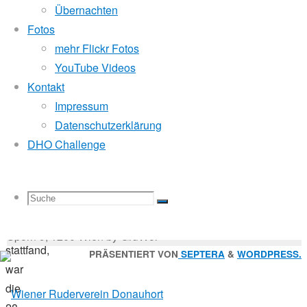
Mitglied der
16.
Übernachten
Oktober
Fotos
2017
mehr Flickr Fotos
Godfrey Donauhort Club Kit
Masters
YouTube Videos
Kontakt
Der
Impressum
Sternfahrten Archiv
-
Roseninsel8er,
Datenschutzerklärung
Ruderlinks
-
der
DHO Challenge
Impressum
-
dieses
Login
-
Jahr
Suchen
am
Suche
Suchen
Suche
nach:
Suche
29.
© 2026 Wiener Ruderverein Donauhort, Am Brigittenauer
September
Sporn 9, 1200 Wien by GruWol
stattfand,
Zurück
PRÄSENTIERT VON
SEPTERA
&
WORDPRESS.
war
nach
nach:
die
oben