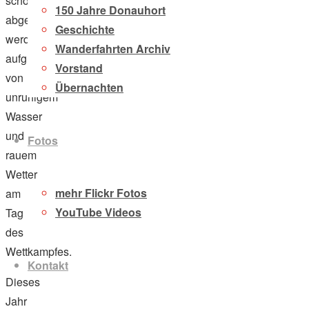
schon
150 Jahre Donauhort
abgesagt
Geschichte
werden,
Wanderfahrten Archiv
aufgrund
Vorstand
von
Übernachten
unruhigem
Wasser
und
Fotos
rauem
Wetter
mehr Flickr Fotos
am
YouTube Videos
Tag
des
Wettkampfes.
Kontakt
Dieses
Jahr