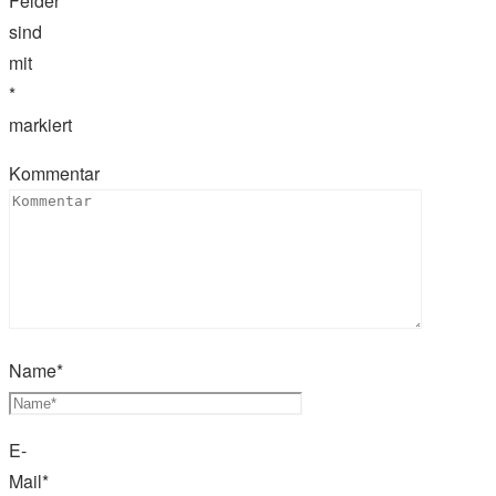
Felder
sind
mit
*
markiert
Kommentar
Name
*
E-
Mail
*