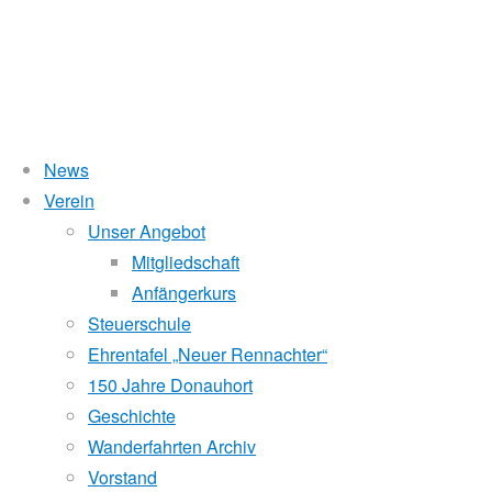
News
Wasserstand Donau
Verein
140
Unser Angebot
Liegt der Wasserstand in Korneuburg (KORN)
wird
über 5 Meter,
Mitgliedschaft
beim Donauhort nicht gerudert.
Anfängerkurs
Jahre
Pegelstände (DoRIS)
Steuerschule
Ehrentafel „Neuer Rennachter“
Seichtstellen
Kschwendt
150 Jahre Donauhort
Schleusenstatus
Geschichte
Wanderfahrten Archiv
Windfinder Kuchelauer Hafen
Vorstand