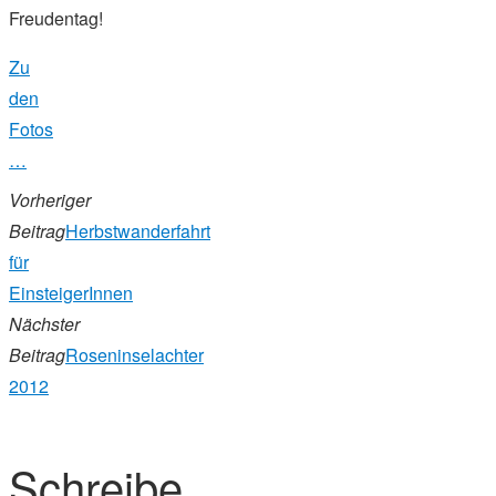
Freudentag!
Zu
den
Fotos
…
Vorheriger
Beitrag
Herbstwanderfahrt
für
EinsteigerInnen
Nächster
Beitrag
Roseninselachter
2012
Schreibe