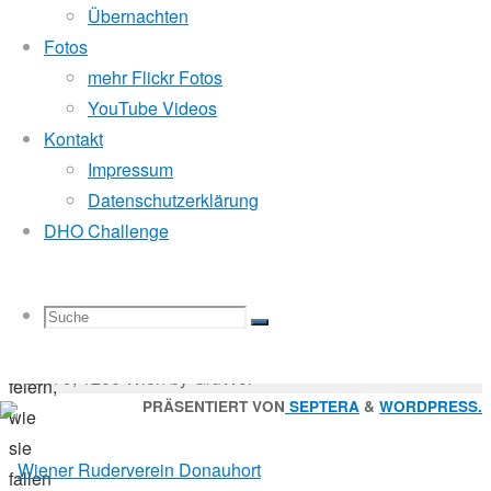
13.
Mitglied der
Übernachten
Dezember
Fotos
2012
mehr Flickr Fotos
16.
Godfrey Donauhort Club Kit
YouTube Videos
Oktober
Kontakt
2017
Impressum
Sternfahrten Archiv
-
Vereinsleben
Datenschutzerklärung
Ruderlinks
-
DHO Challenge
Impressum
-
Man
Login
-
soll
Suchen
Suche
Suchen
Suche
die
nach:
Suche
© 2026 Wiener Ruderverein Donauhort, Am Brigittenauer
Feste
Sporn 9, 1200 Wien by GruWol
feiern,
Zurück
PRÄSENTIERT VON
SEPTERA
&
WORDPRESS.
wie
nach
sie
nach:
oben
fallen