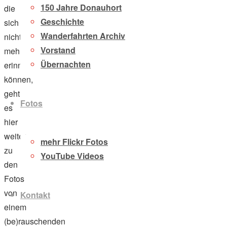
150 Jahre Donauhort
die
Geschichte
sich
Wanderfahrten Archiv
nicht
Vorstand
mehr
Übernachten
erinnern
können,
geht
Fotos
es
hier
weiter
mehr Flickr Fotos
zu
YouTube Videos
den
Fotos
von
Kontakt
einem
(be)rauschenden