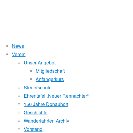
News
Wasserstand Donau
Verein
Pull.
Unser Angebot
Liegt der Wasserstand in Korneuburg (KORN)
wird
über 5 Meter,
Mitgliedschaft
beim Donauhort nicht gerudert.
Anfängerkurs
It’s
Pegelstände (DoRIS)
Steuerschule
Ehrentafel „Neuer Rennachter“
Seichtstellen
your
150 Jahre Donauhort
Schleusenstatus
Geschichte
Wanderfahrten Archiv
Windfinder Kuchelauer Hafen
distance.
Vorstand