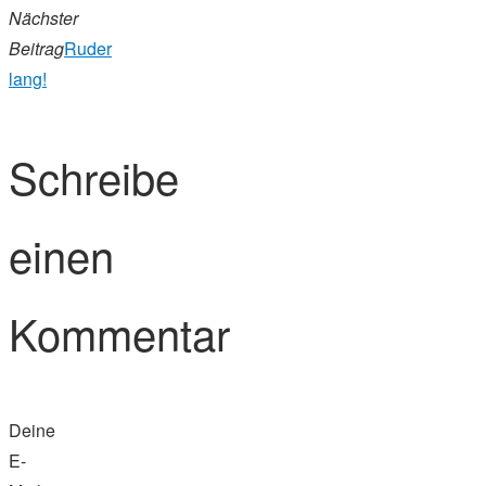
Nächster
Beitrag
Ruder
lang!
Schreibe
einen
Kommentar
Deine
E-