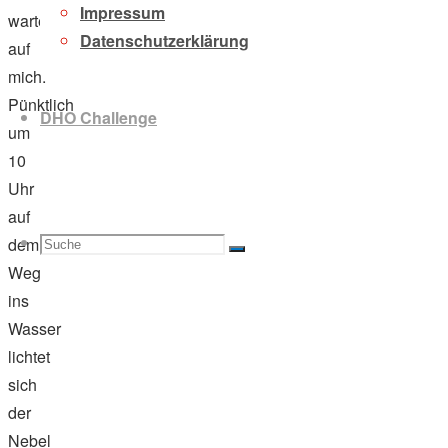
Impressum
wartet
Datenschutzerklärung
auf
mich.
Pünktlich
DHO Challenge
um
10
Uhr
auf
Suche
Suchen
dem
Suche
Weg
ins
Wasser
lichtet
nach:
sich
der
Nebel