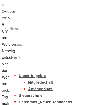
6.
Oktober
Zum
2012,
Inhalt
8
News
springen
Uhr
am
Wörthersee.
Nebelig
präsentiert
Verein
sich
der
Unser Angebot
Wörthersee
Mitgliedschaft
am
Anfängerkurs
großen
Steuerschule
Tag
Ehrentafel „Neuer Rennachter“
meiner