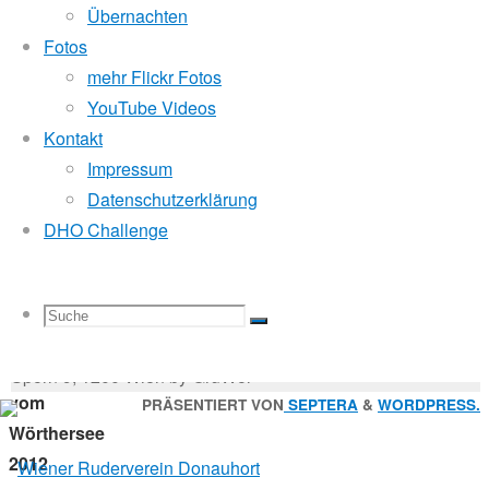
Mitglied der
Übernachten
Fotos
mehr Flickr Fotos
19.
Godfrey Donauhort Club Kit
YouTube Videos
Dezember
Kontakt
2012
Impressum
16.
Sternfahrten Archiv
-
Datenschutzerklärung
Oktober
Ruderlinks
-
DHO Challenge
2017
Impressum
-
Masters
Login
-
Suchen
Suche
Suchen
Suche
nach:
Suche
Die
© 2026 Wiener Ruderverein Donauhort, Am Brigittenauer
Rose
Sporn 9, 1200 Wien by GruWol
vom
Zurück
PRÄSENTIERT VON
SEPTERA
&
WORDPRESS.
Wörthersee
nach
nach:
2012
oben