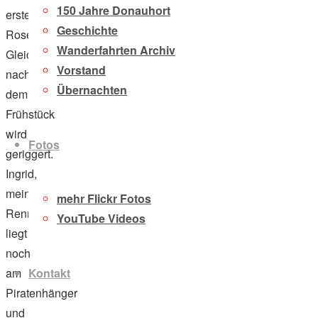
150 Jahre Donauhort
ersten
Geschichte
Rose.
Wanderfahrten Archiv
Gleich
Vorstand
nach
Übernachten
dem
Frühstück
wird
Fotos
geriggert.
Ingrid,
mein
mehr Flickr Fotos
Renneiner,
YouTube Videos
liegt
noch
Kontakt
am
Piratenhänger
und