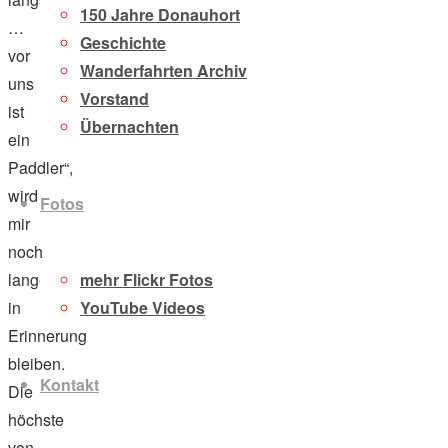
150 Jahre Donauhort
…
Geschichte
vor
Wanderfahrten Archiv
uns
Vorstand
ist
Übernachten
ein
Paddler“,
wird
Fotos
mir
noch
lange
mehr Flickr Fotos
in
YouTube Videos
Erinnerung
bleiben.
Kontakt
Die
höchste
von