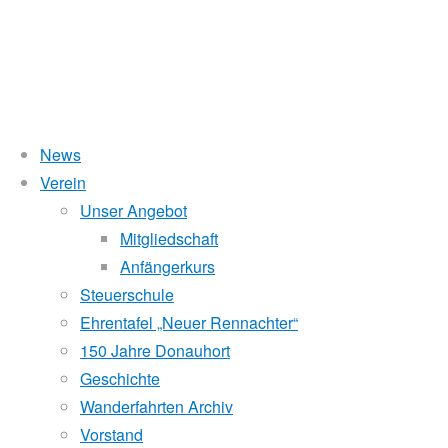
News
Wasserstand Donau
Verein
Jahr:
Unser Angebot
Liegt der Wasserstand in Korneuburg (KORN)
wird
über 5 Meter,
Mitgliedschaft
beim Donauhort nicht gerudert.
2008
Anfängerkurs
Pegelstände (DoRIS)
Steuerschule
Ehrentafel „Neuer Rennachter“
Seichtstellen
Vogalonga
150 Jahre Donauhort
Schleusenstatus
Geschichte
2008
Wanderfahrten Archiv
Windfinder Kuchelauer Hafen
Vorstand