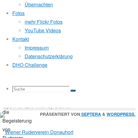
Mitglied der
Übernachten
Die
Fotos
Vogalonga
mehr Flickr Fotos
war
Godfrey Donauhort Club Kit
YouTube Videos
heuer
Kontakt
wieder
Impressum
Sternfahrten Archiv
-
ein
Datenschutzerklärung
Ruderlinks
-
großes
DHO Challenge
Impressum
-
Erlebnis.
Login
-
Die
Suchen
Vielzahl
Suche
Suchen
Suche
nach:
Suche
der
© 2026 Wiener Ruderverein Donauhort, Am Brigittenauer
Boote,
Sporn 9, 1200 Wien by GruWol
die
Zurück
PRÄSENTIERT VON
SEPTERA
&
WORDPRESS.
Begeisterung
nach
nach:
von
oben
Ruderern