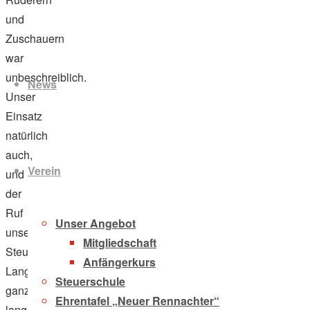
und
Zuschauern
Zum
war
Inhalt
unbeschreiblich.
News
springen
Unser
Einsatz
natürlich
auch,
Verein
und
der
Ruf
Unser Angebot
unserer
Mitgliedschaft
Steuerfrau:“
Anfängerkurs
Langsam,
Steuerschule
ganz
Ehrentafel „Neuer Rennachter“
langsam