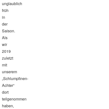
unglaublich
früh
in
der
Saison.
Als
wir
2019
zuletzt
mit
unserem
„Schlumpfinen-
Achter“
dort
teilgenommen
haben,