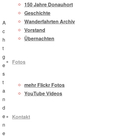
150 Jahre Donauhort
Geschichte
Wanderfahrten Archiv
A
Vorstand
c
Übernachten
h
t
g
Fotos
e
s
t
mehr Flickr Fotos
a
YouTube Videos
n
d
e
Kontakt
n
e