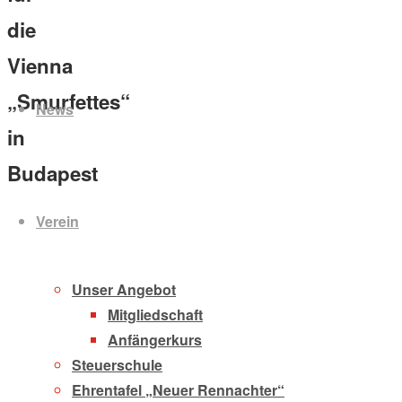
die
Vienna
Zum
Inhalt
„Smurfettes“
News
springen
in
Budapest
Verein
Unser Angebot
Mitgliedschaft
Anfängerkurs
Steuerschule
Ehrentafel „Neuer Rennachter“