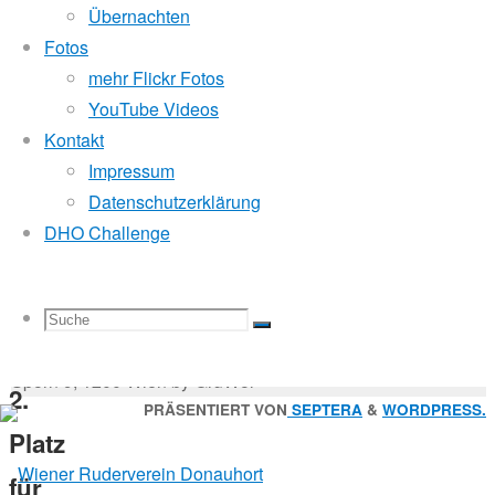
Mitglied der
Übernachten
Fotos
mehr Flickr Fotos
26.
Godfrey Donauhort Club Kit
YouTube Videos
März
Kontakt
2026
Impressum
26.
Sternfahrten Archiv
-
Datenschutzerklärung
März
Ruderlinks
-
DHO Challenge
2026
Impressum
-
Masters
Login
-
/
Suchen
Suche
Suchen
Suche
Regatta
nach:
Suche
© 2026 Wiener Ruderverein Donauhort, Am Brigittenauer
Sporn 9, 1200 Wien by GruWol
2.
Zurück
PRÄSENTIERT VON
SEPTERA
&
WORDPRESS.
Platz
nach
nach:
oben
für