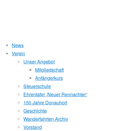
News
Wasserstand Donau
Verein
Budapest
Unser Angebot
Liegt der Wasserstand in Korneuburg (KORN)
wird
über 5 Meter,
Mitgliedschaft
beim Donauhort nicht gerudert.
Anfängerkurs
Cup
Pegelstände (DoRIS)
Steuerschule
Ehrentafel „Neuer Rennachter“
Seichtstellen
Regatta
150 Jahre Donauhort
Schleusenstatus
Geschichte
Wanderfahrten Archiv
Windfinder Kuchelauer Hafen
2026
Vorstand