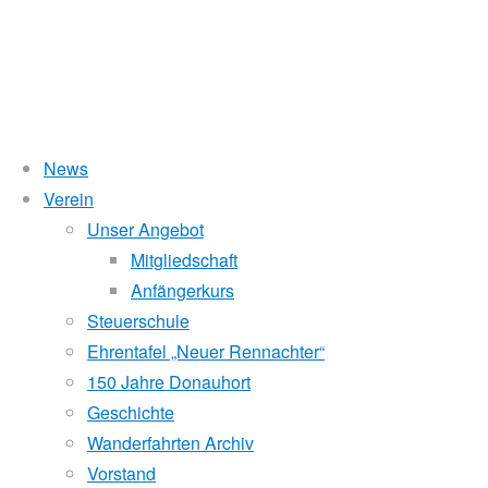
News
Wasserstand Donau
Verein
3.
Unser Angebot
Liegt der Wasserstand in Korneuburg (KORN)
wird
über 5 Meter,
Mitgliedschaft
beim Donauhort nicht gerudert.
Anfängerkurs
Sternfahrt
Pegelstände (DoRIS)
Steuerschule
Ehrentafel „Neuer Rennachter“
Seichtstellen
2021
150 Jahre Donauhort
Schleusenstatus
Geschichte
Wanderfahrten Archiv
Windfinder Kuchelauer Hafen
Donauhort
Vorstand