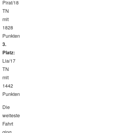
Pirat/18
TN
mit
1828
Punkten
3.
Platz:
Lia/17
TN
mit
1442
Punkten
Die
weiteste
Fahrt
ging