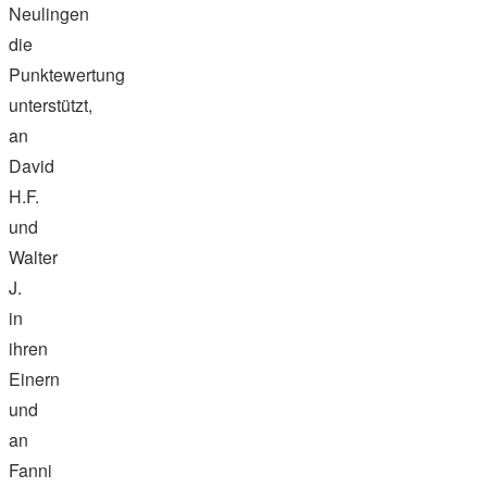
Neulingen
die
Punktewertung
unterstützt,
an
David
H.F.
und
Walter
J.
in
ihren
Einern
und
an
Fanni