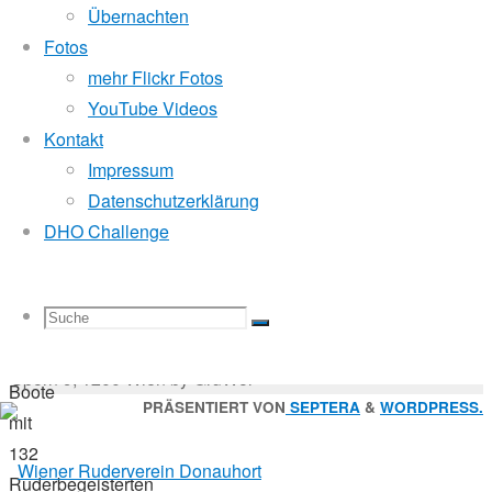
Mitglied der
Übernachten
Fotos
mehr Flickr Fotos
16.
Godfrey Donauhort Club Kit
YouTube Videos
September
Kontakt
2021
Impressum
22.
Sternfahrten Archiv
-
Datenschutzerklärung
September
Ruderlinks
-
DHO Challenge
2021
Impressum
-
Sternfahrt
Login
-
Suchen
Suche
Suchen
Suche
nach:
Suche
© 2026 Wiener Ruderverein Donauhort, Am Brigittenauer
41
Sporn 9, 1200 Wien by GruWol
Boote
Zurück
PRÄSENTIERT VON
SEPTERA
&
WORDPRESS.
mit
nach
nach:
132
oben
Ruderbegeisterten