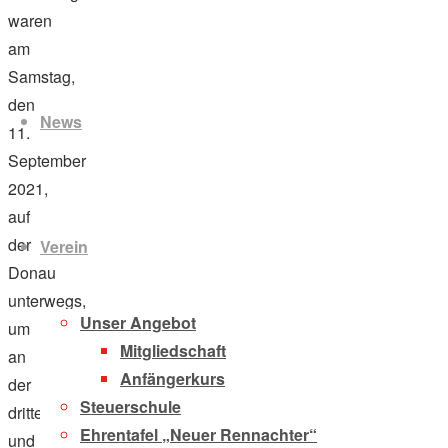
waren
am
Zum
Samstag,
Inhalt
den
News
springen
11.
September
2021,
auf
der
Verein
Donau
unterwegs,
Unser Angebot
um
Mitgliedschaft
an
Anfängerkurs
der
Steuerschule
dritten
Ehrentafel „Neuer Rennachter“
und