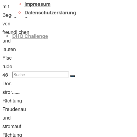
Impressum
mit
Datenschutzerklärung
Begegnungen
von
freundlichen
DHO Challenge
und
lauten
Fischern,
ruderten
Suche
Suchen
40
Suche
Donauhortler*innen
stromab
Richtung
Freudenau
nach:
und
stromauf
Richtung