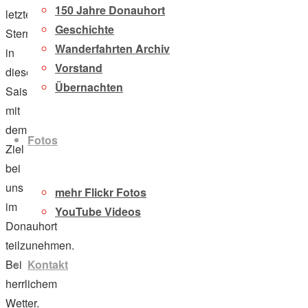
150 Jahre Donauhort
letzten
Geschichte
Sternfahrt
Wanderfahrten Archiv
in
Vorstand
dieser
Übernachten
Saison
mit
dem
Fotos
Ziel
bei
uns
mehr Flickr Fotos
im
YouTube Videos
Donauhort
teilzunehmen.
Kontakt
Bei
herrlichem
Wetter,