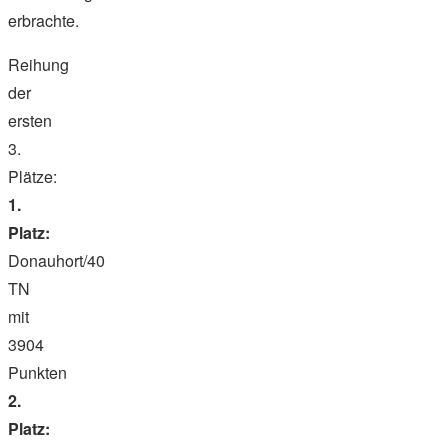
erbrachte.
Reihung
der
ersten
3.
Plätze:
1.
Platz:
Donauhort/40
TN
mit
3904
Punkten
2.
Platz: