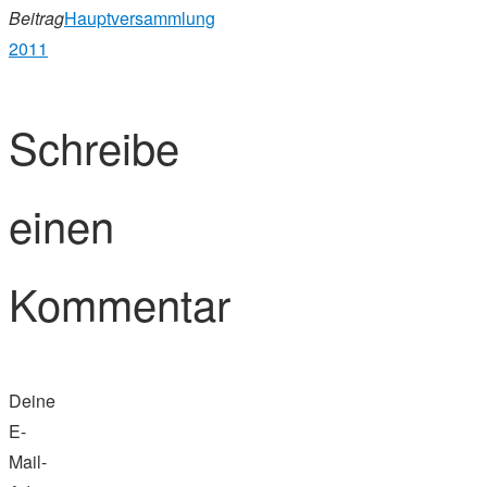
Beitrag
Hauptversammlung
2011
Schreibe
einen
Kommentar
Deine
E-
Mail-