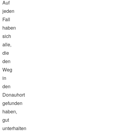
Auf
jeden
Fall
haben
sich
alle,
die
den
Weg
in
den
Donauhort
gefunden
haben,
gut
unterhalten