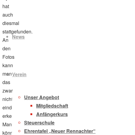
hat
auch
Zum
diesmal
Inhalt
stattgefunden.
News
springen
An
den
Fotos
kann
man
Verein
das
zwar
Unser Angebot
nicht
Mitgliedschaft
eindeutig
Anfängerkurs
erkennen.
Steuerschule
Man
Ehrentafel „Neuer Rennachter“
könnte