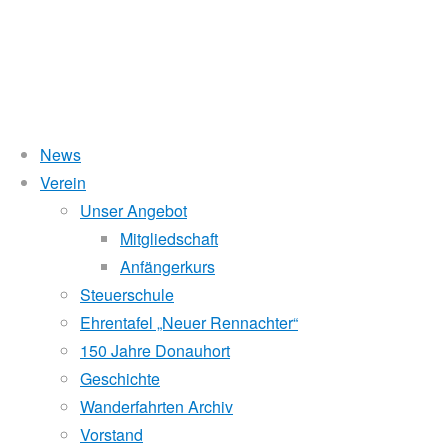
News
Wasserstand Donau
Verein
Weihnachts-
Unser Angebot
Liegt der Wasserstand in Korneuburg (KORN)
wird
über 5 Meter,
Mitgliedschaft
beim Donauhort nicht gerudert.
Anfängerkurs
und
Pegelstände (DoRIS)
Steuerschule
Ehrentafel „Neuer Rennachter“
Seichtstellen
Sylvesterrudern
150 Jahre Donauhort
Schleusenstatus
Geschichte
Wanderfahrten Archiv
Windfinder Kuchelauer Hafen
2010
Vorstand