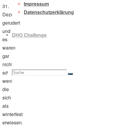
Impressum
31.
Datenschutzerklärung
Dezember
gerudert
und
DHO Challenge
es
waren
gar
nicht
Suche
Suchen
so
Suche
wenige,
die
sich
als
nach:
winterfest
erwiesen.