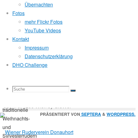
Mitglied der
Übernachten
Fotos
mehr Flickr Fotos
5.
Godfrey Donauhort Club Kit
YouTube Videos
Januar
Kontakt
2011
Impressum
16.
Sternfahrten Archiv
-
Datenschutzerklärung
Oktober
Ruderlinks
-
DHO Challenge
2017
Impressum
-
Vereinsleben
Login
-
Suchen
Suche
Suchen
Suche
nach:
Suche
© 2026 Wiener Ruderverein Donauhort, Am Brigittenauer
Das
Sporn 9, 1200 Wien by GruWol
traditionelle
Zurück
PRÄSENTIERT VON
SEPTERA
&
WORDPRESS.
Weihnachts-
nach
nach:
und
oben
Sylvesterrudern