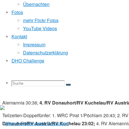
Mannschaft zu gratulieren! Leider waren wir damit gleichzei
Übernachten
die Heuer mit einer deutlich stärkeren Mannschaft angetreten
Fotos
Kuchelau) auch nicht herausreissen. Das bedeutet den 4. Platz 
mehr Flickr Fotos
Normannen (1:11:16). Die sind einfach eine Klasse für sich. Abe
YouTube Videos
motivieren will oder Eindrücke zur Staffel sucht, der klicke hie
Kontakt
Impressum
Florian
Datenschutzerklärung
DHO Challenge
Die Ergebnisse Im Detail:
Teilzeiten-Doppeldreier: 1. RV Normannen/RV Austria/RV Alb
Austria 20:10
; 3. RV Alemannia 20:20; 4. WRC Pirat1/Pöchlar
Suche
Suchen
Suche
Teilzeiten-Doppelvierer: 1. RV Normannen/RV Austria/RV Alb
Alemannia 30:36;
4. RV Donauhort/RV Kuchelau/RV Austria
Teilzeiten-Doppelfünfer:
1. WRC Pirat 1/Pöchlarn 20:43; 2. 
nach:
Donauhort/RV Austria/RV Kuchelau 23:02;
4. RV Alemannia