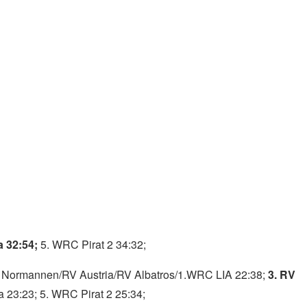
tig um 1 Minute und 47 Sekunden langsamer als die Alemannen,
 ist. Da konnten uns Benjamin (RV Austria) und Franz (RV
vor Pirat II (1:22:04). Gewonnen hat Pirat I (1:10:42) vor den
r der 3. Platz ist nicht weit! Wer sich über den Winter
r:
zum video
atros/1.WRC LIA 19:31;
2. RV Donauhort/RV Kuchelau/RV
n 20:52; 5. WRC Pirat2 21:58.
atros/1.WRC LIA 29:07; WRC Pirat 1/Pöchlarn 29:07; 3. RV
 32:54;
5. WRC Pirat 2 34:32;
RV Normannen/RV Austria/RV Albatros/1.WRC LIA 22:38;
3. RV
 23:23; 5. WRC Pirat 2 25:34;