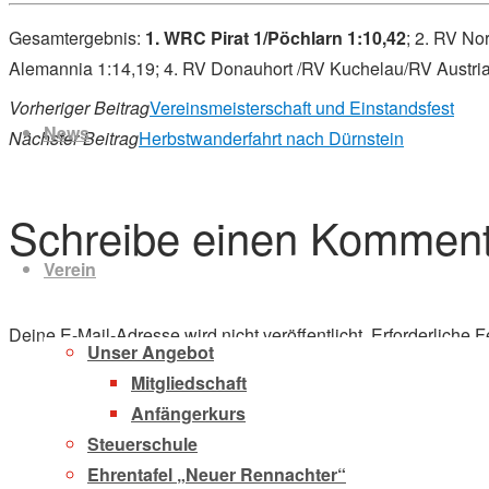
Gesamtergebnis:
1. WRC Pirat 1/Pöchlarn 1:10,42
; 2. RV No
Alemannia 1:14,19; 4. RV Donauhort /RV Kuchelau/RV Austria
Zum
Vorheriger Beitrag
Vereinsmeisterschaft und Einstandsfest
Inhalt
News
Nächster Beitrag
Herbstwanderfahrt nach Dürnstein
springen
Schreibe einen Komment
Verein
Deine E-Mail-Adresse wird nicht veröffentlicht.
Erforderliche F
Unser Angebot
Mitgliedschaft
Anfängerkurs
Steuerschule
Ehrentafel „Neuer Rennachter“