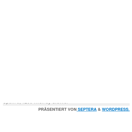
Mitglied der
Godfrey Donauhort Club Kit
Sternfahrten Archiv
-
Ruderlinks
-
Impressum
-
Login
-
Suchen
Suche
nach:
© 2026 Wiener Ruderverein Donauhort, Am Brigittenauer
Sporn 9, 1200 Wien by GruWol
Zurück
PRÄSENTIERT VON
SEPTERA
&
WORDPRESS.
nach
oben