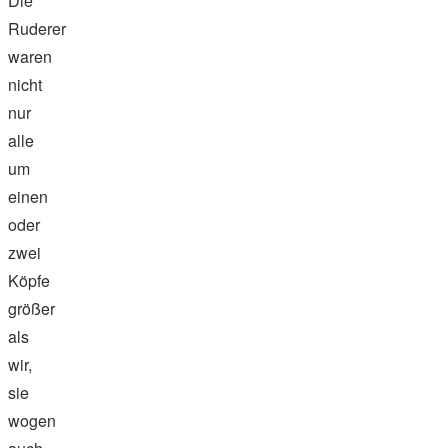
Die
Ruderer
waren
nicht
nur
alle
um
einen
oder
zwei
Köpfe
größer
als
wir,
sie
wogen