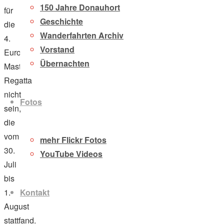
150 Jahre Donauhort
für
Geschichte
die
Wanderfahrten Archiv
4.
Vorstand
Euro-
Übernachten
Masters-
Regatta
nicht
Fotos
sein,
die
vom
mehr Flickr Fotos
30.
YouTube Videos
Juli
bis
Kontakt
1.
August
stattfand.