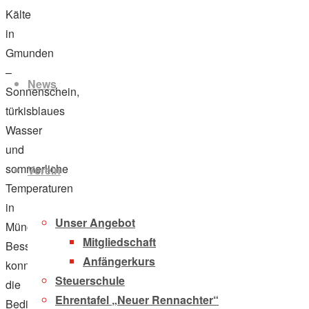
Kälte
in
Zum
Gmunden
Inhalt
–
News
springen
Sonnenschein,
türkisblaues
Wasser
und
sommerliche
Verein
Temperaturen
in
Unser Angebot
München.
Mitgliedschaft
Besser
Anfängerkurs
konnten
Steuerschule
die
Ehrentafel „Neuer Rennachter“
Bedingungen