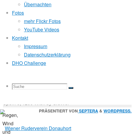
Mitglied der
Übernachten
Fotos
2010
mehr Flickr Fotos
Godfrey Donauhort Club Kit
YouTube Videos
Kontakt
11.
Impressum
Sternfahrten Archiv
-
August
Datenschutzerklärung
Ruderlinks
-
2010
DHO Challenge
Impressum
-
16.
Login
-
Oktober
Suchen
2017
Suche
Suchen
Suche
nach:
Suche
Masters
© 2026 Wiener Ruderverein Donauhort, Am Brigittenauer
Sporn 9, 1200 Wien by GruWol
Zurück
PRÄSENTIERT VON
SEPTERA
&
WORDPRESS.
Regen,
nach
nach:
Wind
oben
und