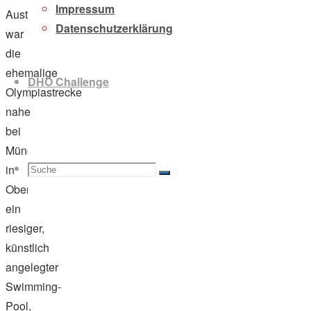
Impressum
Austragungsort
Datenschutzerklärung
war
die
ehemalige
DHO Challenge
Olympiastrecke
nahe
bei
München
Suche
Suchen
in
Suche
Oberschleißheim:
ein
riesiger,
künstlich
nach:
angelegter
Swimming-
Pool,