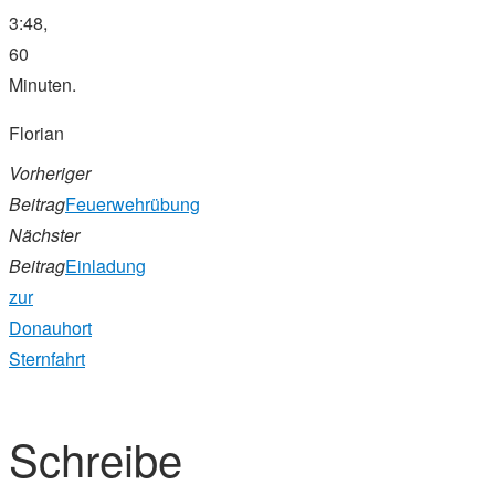
3:48,
60
Minuten.
Florian
Vorheriger
Beitrag
Feuerwehrübung
Nächster
Beitrag
Einladung
zur
Donauhort
Sternfahrt
Schreibe