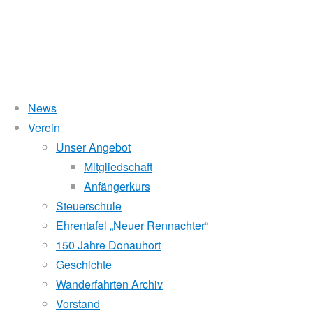
News
Wasserstand Donau
Verein
4.
Unser Angebot
Liegt der Wasserstand in Korneuburg (KORN)
wird
über 5 Meter,
Mitgliedschaft
beim Donauhort nicht gerudert.
Anfängerkurs
Euro-
Pegelstände (DoRIS)
Steuerschule
Ehrentafel „Neuer Rennachter“
Seichtstellen
Masters-
150 Jahre Donauhort
Schleusenstatus
Geschichte
Wanderfahrten Archiv
Windfinder Kuchelauer Hafen
Regatta
Vorstand