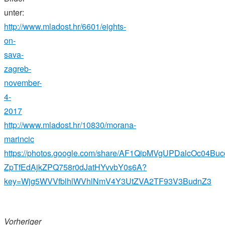
unter:
http://www.mladost.hr/6601/eights-
on-
sava-
zagreb-
november-
4-
2017
http://www.mladost.hr/10830/morana-
marincic
https://photos.google.com/share/AF1QipMVgUPDalcOc04Buc
ZpTfEdAjkZPQ758r0dJatHYvvbY0s6A?
key=Wjg5WVVfblhlWVhlNmV4Y3UtZVA2TF93V3BudnZ3
Vorheriger