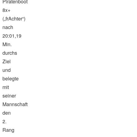
Piratenboot
8x+
(„frAchter“)
nach
20:01,19
Min.
durchs
Ziel
und
belegte
mit
seiner
Mannschaft
den
2.
Rang