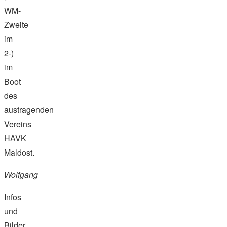
WM-
Zweite
im
2-)
im
Boot
des
austragenden
Vereins
HAVK
Maldost.
Wolfgang
Infos
und
Bilder