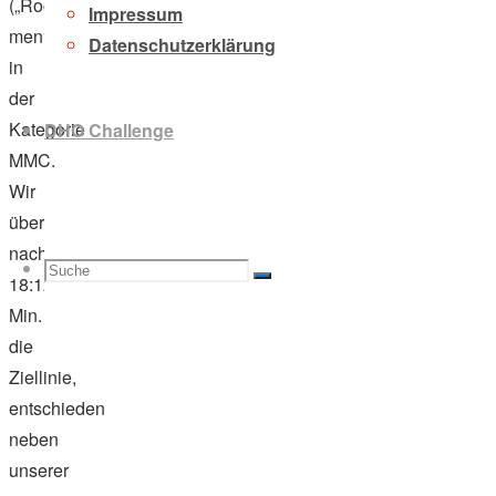
(„Rocket
Impressum
men“)
Datenschutzerklärung
in
der
Kategorie
DHO Challenge
MMC.
Wir
überquerten
nach
Suche
Suchen
18:12,46
Suche
Min.
die
Ziellinie,
nach:
entschieden
neben
unserer