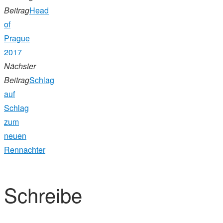
Beitrag
Head
of
Prague
2017
Nächster
Beitrag
Schlag
auf
Schlag
zum
neuen
Rennachter
Schreibe