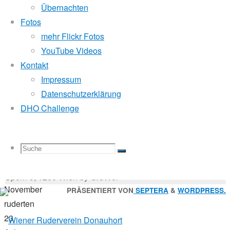
Mitglied der
Übernachten
Fotos
mehr Flickr Fotos
16.
Godfrey Donauhort Club Kit
YouTube Videos
November
Kontakt
2017
Impressum
23.
Sternfahrten Archiv
-
Datenschutzerklärung
November
Ruderlinks
-
DHO Challenge
2017
Impressum
-
Masters
Login
-
Suchen
Suche
Suchen
Suche
nach:
Suche
Am
© 2026 Wiener Ruderverein Donauhort, Am Brigittenauer
4.
Sporn 9, 1200 Wien by GruWol
November
Zurück
PRÄSENTIERT VON
SEPTERA
&
WORDPRESS.
ruderten
nach
nach:
23
oben