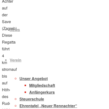
Achter
auf
der
Zum
Save
Inhalt
(Zagreb).
News
springen
Diese
Regatta
führt
4
Verein
km
stromauf
bis
Unser Angebot
auf
Mitgliedschaft
Höhe
Anfängerkurs
des
Steuerschule
Ruderverein
Ehrentafel „Neuer Rennachter“