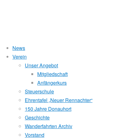
News
Wasserstand Donau
Verein
Eights
Unser Angebot
Liegt der Wasserstand in Korneuburg (KORN)
wird
über 5 Meter,
Mitgliedschaft
beim Donauhort nicht gerudert.
Anfängerkurs
on
Pegelstände (DoRIS)
Steuerschule
Ehrentafel „Neuer Rennachter“
Seichtstellen
Sava
150 Jahre Donauhort
Schleusenstatus
Geschichte
Wanderfahrten Archiv
Windfinder Kuchelauer Hafen
2017
Vorstand