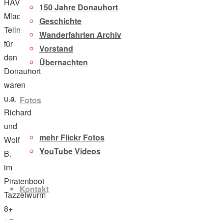
HAVK
150 Jahre Donauhort
Mladost.
Geschichte
Teilnehmer
Wanderfahrten Archiv
für
Vorstand
den
Übernachten
Donauhort
waren
u.a.
Fotos
Richard
und
mehr Flickr Fotos
Wolfgang
YouTube Videos
B.
im
Piratenboot
Kontakt
Tazzelwurm
8+