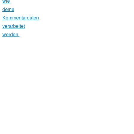
wie
deine
Kommentardaten
verarbeitet
werden.