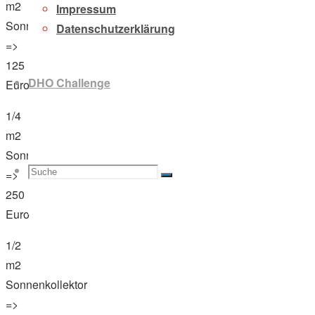
m2
Impressum
Sonnenkollektor
Datenschutzerklärung
=>
125
DHO Challenge
Euro
1/4
m2
Sonnenkollektor
Suche
Suchen
=>
Suche
250
Euro
1/2
nach:
m2
Sonnenkollektor
=>