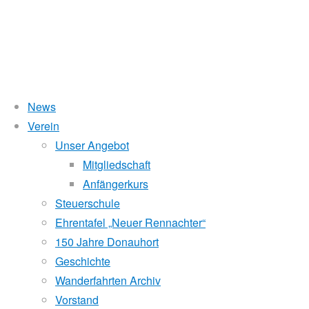
News
Wasserstand Donau
Verein
Solaranlage
Unser Angebot
Liegt der Wasserstand in Korneuburg (KORN)
wird
über 5 Meter,
Mitgliedschaft
beim Donauhort nicht gerudert.
Anfängerkurs
Pegelstände (DoRIS)
Steuerschule
6.
Ehrentafel „Neuer Rennachter“
Seichtstellen
August
150 Jahre Donauhort
2010
Schleusenstatus
Geschichte
16.
Wanderfahrten Archiv
Windfinder Kuchelauer Hafen
Oktober
Vorstand
2017