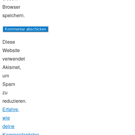
Browser
speichern.
Diese
Website
verwendet
Akismet,
um
Spam
zu
reduzieren.
Erfahre,
wie
deine
Kommentardaten