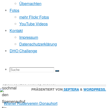
Mitglied der
Übernachten
Vereinsleben
Fotos
Liebe
mehr Flickr Fotos
Godfrey Donauhort Club Kit
Donauhortler
YouTube Videos
und
Kontakt
Freunde
Impressum
Sternfahrten Archiv
-
des
Datenschutzerklärung
Ruderlinks
-
Donauhorts,
DHO Challenge
Impressum
-
Login
-
Anbei
Suchen
darf
Suche
Suchen
Suche
nach:
Suche
ich
© 2026 Wiener Ruderverein Donauhort, Am Brigittenauer
euch
Sporn 9, 1200 Wien by GruWol
nochmal
Zurück
PRÄSENTIERT VON
SEPTERA
&
WORDPRESS.
den
nach
nach:
Spenenaufruf
oben