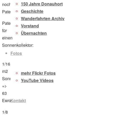
150 Jahre Donauhort
noch
Geschichte
Paten…
Wanderfahrten Archiv
Patenschaft
Vorstand
für
Übernachten
einen
Sonnenkollektor:
Fotos
1/16
m2
mehr Flickr Fotos
Sonnenkollektor
YouTube Videos
=>
63
Kontakt
Euro
1/8