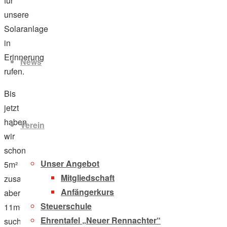
für
unsere
Solaranlage
Zum
in
Inhalt
Erinnerung
News
springen
rufen.
Bis
jetzt
haben
Verein
wir
schon
Unser Angebot
5m²
Mitgliedschaft
zusammen,
Anfängerkurs
aber
Steuerschule
11m²
Ehrentafel „Neuer Rennachter“
suchen