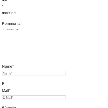
*
markiert
Kommentar
Name
*
E-
Mail
*
Website