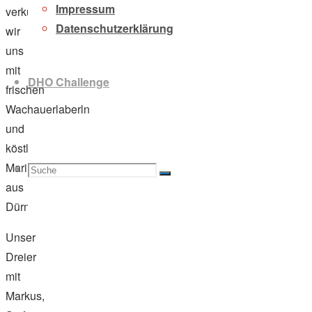
Impressum
verkürzten
Datenschutzerklärung
wir
uns
mit
DHO Challenge
frischen
Wachauerlaberln
und
köstlichen
Marillen
Suche
Suchen
Suche
aus
Dürnstein.
Unser
nach:
Dreier
mit
Markus,