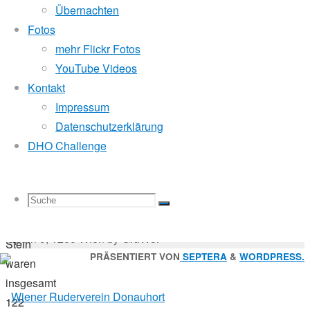
16.
Mitglied der
Übernachten
August
Fotos
2019
mehr Flickr Fotos
16.
Godfrey Donauhort Club Kit
YouTube Videos
August
Kontakt
2019
Impressum
Sternfahrten Archiv
-
Sternfahrt
Datenschutzerklärung
Ruderlinks
-
DHO Challenge
Zur
Impressum
-
4.
Login
-
diesjährigen
Suchen
Suche
Suchen
Suche
Sternfahrt
nach:
Suche
© 2026 Wiener Ruderverein Donauhort, Am Brigittenauer
in
Sporn 9, 1200 Wien by GruWol
Stein
Zurück
PRÄSENTIERT VON
SEPTERA
&
WORDPRESS.
waren
nach
insgesamt
nach:
oben
122