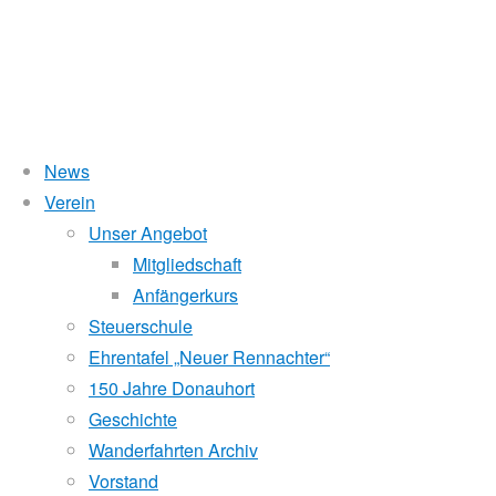
News
Wasserstand Donau
Verein
4.
Unser Angebot
Liegt der Wasserstand in Korneuburg (KORN)
wird
über 5 Meter,
Mitgliedschaft
beim Donauhort nicht gerudert.
Anfängerkurs
Sternfahrt
Pegelstände (DoRIS)
Steuerschule
Ehrentafel „Neuer Rennachter“
Seichtstellen
Stein
150 Jahre Donauhort
Schleusenstatus
Geschichte
Wanderfahrten Archiv
Windfinder Kuchelauer Hafen
Vorstand