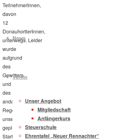
TeilnehmerInnen,
davon
Zum
12
Inhalt
DonauhortlerInnen,
News
springen
unterwegs. Leider
wurde
aufgrund
des
Gewitters
Verein
und
des
Unser Angebot
andauernden
Mitgliedschaft
Regens
Anfängerkurs
unser
Steuerschule
geplanter
Ehrentafel „Neuer Rennachter“
Start