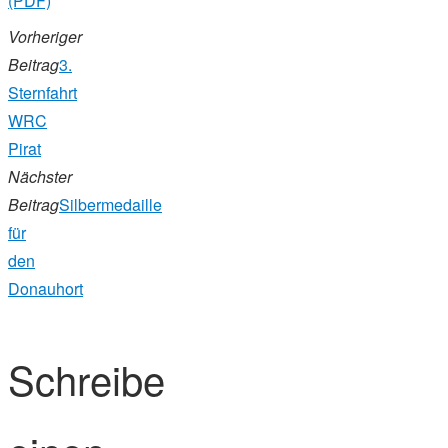
(PDF)
Vorheriger
Beitrag
3.
Sternfahrt
WRC
Pirat
Nächster
Beitrag
Silbermedaille
für
den
Donauhort
Schreibe