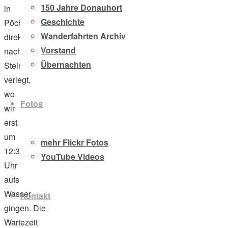
150 Jahre Donauhort
in
Geschichte
Pöchlarn
Wanderfahrten Archiv
direkt
Vorstand
nach
Übernachten
Stein
verlegt,
wo
Fotos
wir
erst
um
mehr Flickr Fotos
12:30
YouTube Videos
Uhr
aufs
Wasser
Kontakt
gingen. Die
Wartezeit