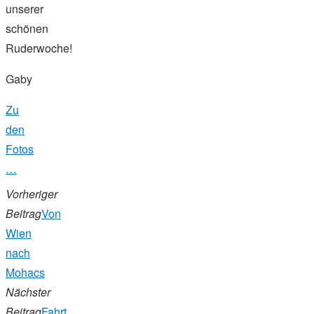
unserer
schönen
Ruderwoche!
Gaby
Zu
den
Fotos
…
Vorheriger
Beitrag
Von
Wien
nach
Mohacs
Nächster
Beitrag
Fahrt