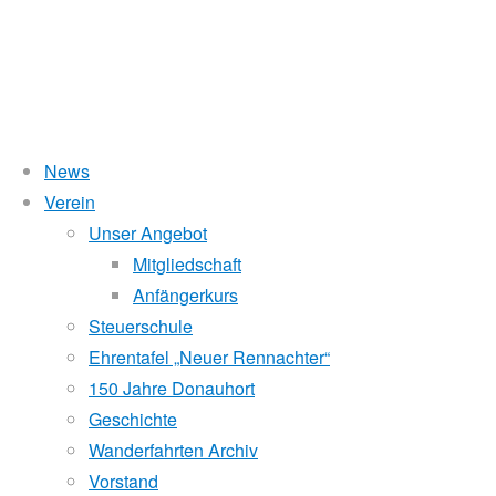
News
Wasserstand Donau
Verein
Ruderwoche
Unser Angebot
Liegt der Wasserstand in Korneuburg (KORN)
wird
über 5 Meter,
Mitgliedschaft
beim Donauhort nicht gerudert.
Anfängerkurs
Kärnten
Pegelstände (DoRIS)
Steuerschule
Ehrentafel „Neuer Rennachter“
Seichtstellen
2015
150 Jahre Donauhort
Schleusenstatus
Geschichte
Wanderfahrten Archiv
Windfinder Kuchelauer Hafen
Vorstand