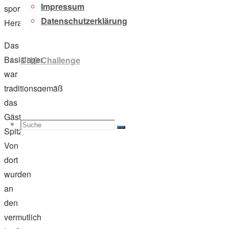
Impressum
sportliche
Datenschutzerklärung
Herausforderung.
Das
Basislager
DHO Challenge
war
traditionsgemäß
das
Gästehaus
Suche
Suchen
Spitzer.
Suche
Von
dort
wurden
nach:
an
den
vermutlich