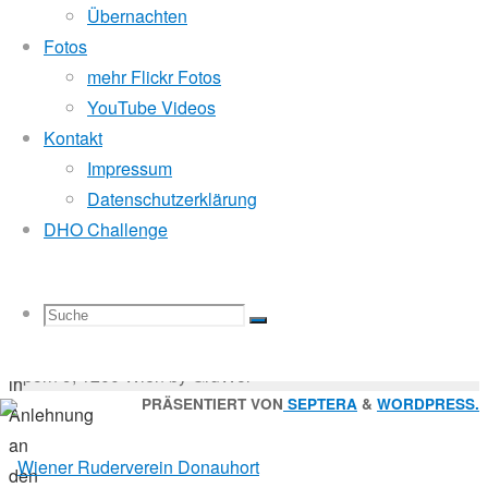
19.
Mitglied der
Übernachten
September
Fotos
2015
mehr Flickr Fotos
16.
Godfrey Donauhort Club Kit
YouTube Videos
Oktober
Kontakt
2017
Impressum
Sternfahrten Archiv
-
Wanderfahrt
Datenschutzerklärung
Ruderlinks
-
DHO Challenge
Impressum
-
„Urlaub
Login
-
mit
Suchen
Suche
Suchen
Suche
Freunden“
nach:
Suche
© 2026 Wiener Ruderverein Donauhort, Am Brigittenauer
wäre
Sporn 9, 1200 Wien by GruWol
in
Zurück
PRÄSENTIERT VON
SEPTERA
&
WORDPRESS.
Anlehnung
nach
an
nach:
oben
den