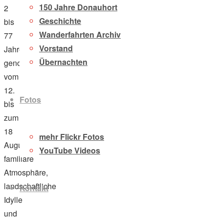
150 Jahre Donauhort
2
Geschichte
bis
Wanderfahrten Archiv
77
Vorstand
Jahren
Übernachten
genossen
vom
12.
Fotos
bis
zum
18
mehr Flickr Fotos
August
YouTube Videos
familiäre
Atmosphäre,
landschaftliche
Kontakt
Idylle
und