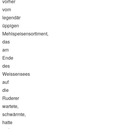
vorher
vom
legendär
üppigen
Mehlspeisensortiment,
das
am
Ende
des
Weissensees
auf
die
Ruderer
wartete,
schwärmte,
hatte