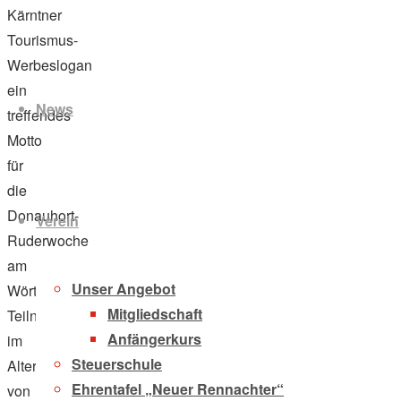
Kärntner
Tourismus-
Zum
Werbeslogan
Inhalt
ein
News
springen
treffendes
Motto
für
die
Donauhort-
Verein
Ruderwoche
am
Unser Angebot
Wörthersee. 37
Mitgliedschaft
Teilnehmer
Anfängerkurs
im
Steuerschule
Alter
Ehrentafel „Neuer Rennachter“
von