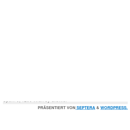
Mitglied der
Godfrey Donauhort Club Kit
n
.
Sternfahrten Archiv
-
Ruderlinks
-
Impressum
-
Login
-
Suchen
Suche
nach:
© 2026 Wiener Ruderverein Donauhort, Am Brigittenauer
Sporn 9, 1200 Wien by GruWol
Zurück
PRÄSENTIERT VON
SEPTERA
&
WORDPRESS.
nach
oben