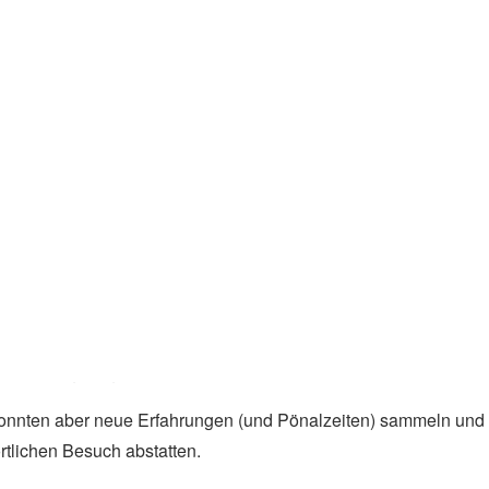
ken, der Wind fegte wieder einmal wellenaufbauend übers
t hervor. Trotz alledem feuerten uns Vereinsmitglieder wie
nd die Entwicklung einer kleinen, aber feinen, DHO-
ner, Eva und Ella im Doppelzweier. Andrea und Raphaela, Floria
Doppelzweiern und bildeten danach unser Team im Doppelvierer
Vierer ohne.
r es unterschiedlichste Rezepte, Überlieferungen und im
ahrtswinkels, des Einlenkbeginns und risikoreicher
ehörig an Geschwindigkeit verlieren, müssen die
mik, wünschenswerter synchroner Gestik und gespannter
en Fotos genügend Auskunft.
, konnten aber neue Erfahrungen (und Pönalzeiten) sammeln und
rtlichen Besuch abstatten.