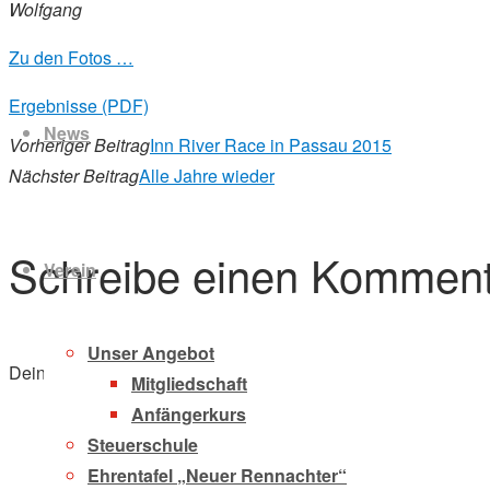
Wolfgang
Zu den Fotos …
Zum
Ergebnisse (PDF)
Inhalt
News
springen
Vorheriger Beitrag
Inn River Race in Passau 2015
Nächster Beitrag
Alle Jahre wieder
Schreibe einen Komment
Verein
Unser Angebot
Deine E-Mail-Adresse wird nicht veröffentlicht.
Erforderliche F
Mitgliedschaft
Anfängerkurs
Steuerschule
Ehrentafel „Neuer Rennachter“