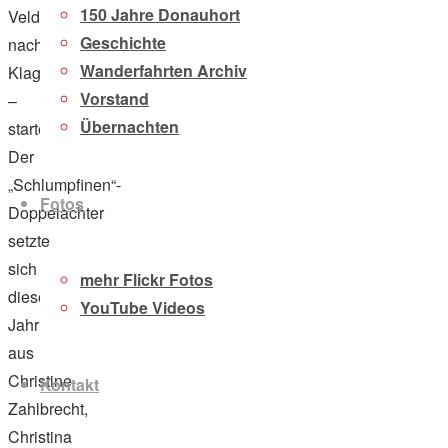
150 Jahre Donauhort
Velden
Geschichte
nach
Wanderfahrten Archiv
Klagenfurt
Vorstand
–
Übernachten
starten.
Der
„Schlumpfinen“-
Fotos
Doppelachter
setzte
sich
mehr Flickr Fotos
dieses
YouTube Videos
Jahr
aus
Christine
Kontakt
Zahlbrecht,
Christina