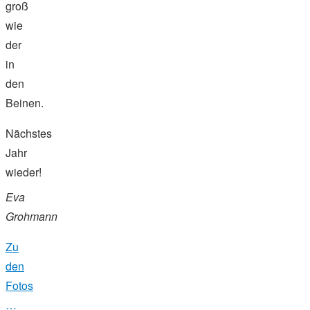
groß
wie
der
in
den
Beinen.
Nächstes
Jahr
wieder!
Eva
Grohmann
Zu
den
Fotos
…