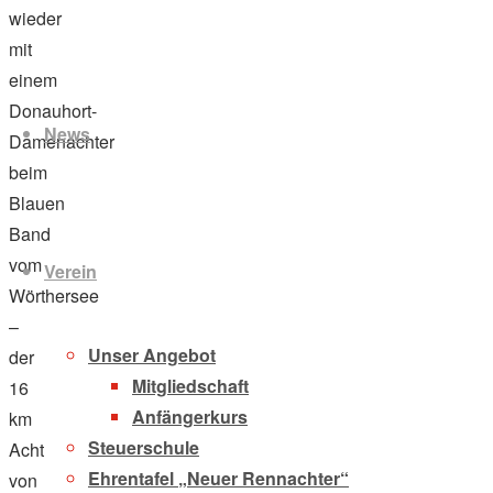
wieder
mit
Zum
einem
Inhalt
Donauhort-
News
springen
Damenachter
beim
Blauen
Band
vom
Verein
Wörthersee
–
Unser Angebot
der
Mitgliedschaft
16
Anfängerkurs
km
Steuerschule
Achterregatta
Ehrentafel „Neuer Rennachter“
von