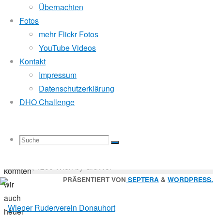
21.
Mitglied der
Übernachten
September
Fotos
2012
mehr Flickr Fotos
16.
Godfrey Donauhort Club Kit
YouTube Videos
Oktober
Kontakt
2017
Impressum
Sternfahrten Archiv
-
Masters
Datenschutzerklärung
Ruderlinks
-
DHO Challenge
Impressum
-
Zum
Login
-
bereits
Suchen
Suche
Suchen
Suche
vierten
nach:
Suche
© 2026 Wiener Ruderverein Donauhort, Am Brigittenauer
Mal
Sporn 9, 1200 Wien by GruWol
konnten
Zurück
PRÄSENTIERT VON
SEPTERA
&
WORDPRESS.
wir
nach
auch
nach:
oben
heuer