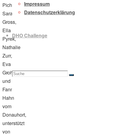
Impressum
Pichler,
Datenschutzerklärung
Sara
Gross,
Ella
DHO Challenge
Pyrek,
Nathalie
Zurr,
Eva
Grohmann
Suche
Suchen
Suche
und
Fanni
Hahn
vom
nach:
Donauhort,
unterstützt
von