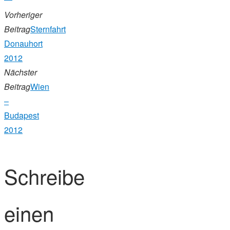
Vorheriger
Beitrag
Sternfahrt
Donauhort
2012
Nächster
Beitrag
Wien
–
Budapest
2012
Schreibe
einen