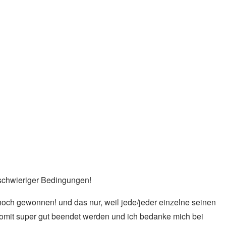
nen
 war wieder einmal eine Herausforderung für alle
vereinzelt an die individuellen Grenzen. Wie fast immer fuhre
beim Donauhort vorbei in Richtung Greifenstein. Auch zwei
ßartige Leistung!
h Dürnstein in die Wachau, machten sich den hohen
n. Es blieb somit genügend Zeit noch in die Freudenau hinunter
uert von Florian Michl mit seiner Mannschaft Ella Pyrek, Fanni
d 215 Punkten (!!!) nur knapp die weiteste Fahrt verpasste:
s für eine Leistung!
 das Versorgen der Autos! Ein Dankeschön an ALLE für ihren
 schwieriger Bedingungen!
och gewonnen! und das nur, weil jede/jeder einzelne seinen
 somit super gut beendet werden und ich bedanke mich bei