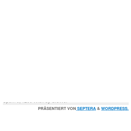
Mitglied der
n
Godfrey Donauhort Club Kit
Sternfahrten Archiv
-
Ruderlinks
-
Impressum
-
Login
-
Suchen
Suche
nach:
© 2026 Wiener Ruderverein Donauhort, Am Brigittenauer
Sporn 9, 1200 Wien by GruWol
Zurück
PRÄSENTIERT VON
SEPTERA
&
WORDPRESS.
nach
oben