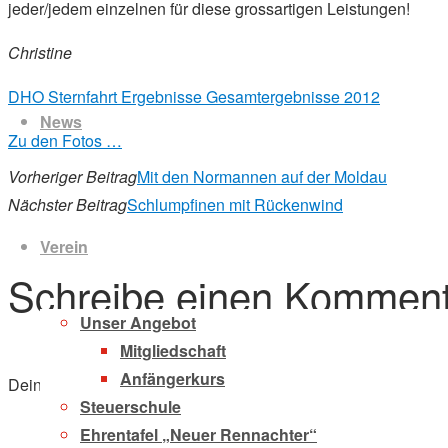
jeder/jedem einzelnen für diese grossartigen Leistungen!
Christine
Zum
DHO Sternfahrt Ergebnisse Gesamtergebnisse 2012
Inhalt
News
springen
Zu den Fotos …
Vorheriger Beitrag
Mit den Normannen auf der Moldau
Nächster Beitrag
Schlumpfinen mit Rückenwind
Verein
Schreibe einen Komment
Unser Angebot
Mitgliedschaft
Anfängerkurs
Deine E-Mail-Adresse wird nicht veröffentlicht.
Erforderliche F
Steuerschule
Ehrentafel „Neuer Rennachter“