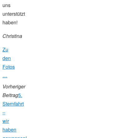
uns
unterstützt
haben!
Christina
Zu
den
Fotos
…
Vorheriger
Beitrag
5.
Sternfahrt
–
wir
haben