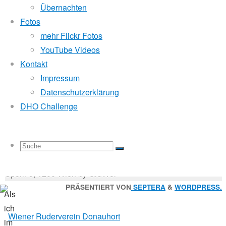
Mitglied der
Übernachten
Fotos
2011
mehr Flickr Fotos
Godfrey Donauhort Club Kit
YouTube Videos
Kontakt
25.
Impressum
Sternfahrten Archiv
-
Oktober
Datenschutzerklärung
Ruderlinks
-
2011
DHO Challenge
Impressum
-
16.
Login
-
Oktober
Suchen
2017
Suche
Suchen
Suche
nach:
Suche
Masters
© 2026 Wiener Ruderverein Donauhort, Am Brigittenauer
Sporn 9, 1200 Wien by GruWol
Zurück
PRÄSENTIERT VON
SEPTERA
&
WORDPRESS.
Als
nach
nach:
ich
oben
im