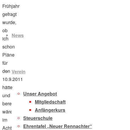
Frühjahr
gefragt
Zum
wurde,
Inhalt
ob
News
springen
ich
schon
Pläne
für
den
Verein
10.9.2011
hätte
Unser Angebot
und
Mitgliedschaft
bereit
Anfängerkurs
wäre,
Steuerschule
im
Ehrentafel „Neuer Rennachter“
Achter