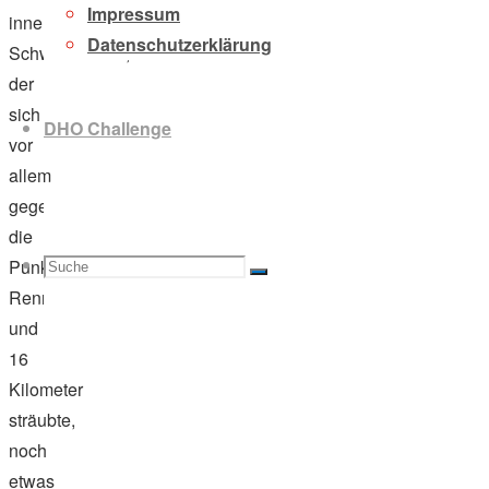
Impressum
innerer
Datenschutzerklärung
Schweinehund,
der
sich
DHO Challenge
vor
allem
gegen
die
Suche
Suchen
Punkte
Suche
Renntempo
und
16
Kilometer
nach:
sträubte,
noch
etwas