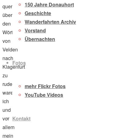
150 Jahre Donauhort
quer
Geschichte
über
Wanderfahrten Archiv
den
Vorstand
Wörthersee
Übernachten
von
Velden
nach
Fotos
Klagenfurt
zu
rudern,
mehr Flickr Fotos
waren
YouTube Videos
ich
und
Kontakt
vor
allem
mein