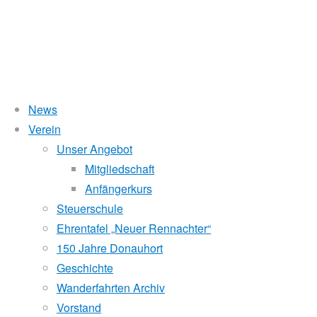
News
Wasserstand Donau
Verein
Blaues
Unser Angebot
Liegt der Wasserstand in Korneuburg (KORN)
wird
über 5 Meter,
Mitgliedschaft
beim Donauhort nicht gerudert.
Anfängerkurs
Band
Pegelstände (DoRIS)
Steuerschule
Ehrentafel „Neuer Rennachter“
Seichtstellen
vom
150 Jahre Donauhort
Schleusenstatus
Geschichte
Wanderfahrten Archiv
Windfinder Kuchelauer Hafen
Wörthersee
Vorstand