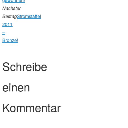
gewonnen!
Nächster
Beitrag
Stromstaffel
2011
–
Bronze!
Schreibe
einen
Kommentar