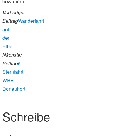
bewahren.
Vorheriger
Beitrag
Wanderfahrt
auf
der
Elbe
Nächster
Beitrag
6.
Sternfahrt
WRV
Donauhort
Schreibe