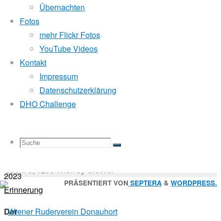
Mitglied der
Übernachten
Fotos
Walter
mehr Flickr Fotos
Godfrey Donauhort Club Kit
YouTube Videos
Grohmann
Kontakt
Impressum
Sternfahrten Archiv
-
Datenschutzerklärung
Ruderlinks
-
DHO Challenge
Impressum
-
31.
Login
-
August
Suchen
2022
Suche
Suchen
Suche
nach:
5.
Suche
© 2026 Wiener Ruderverein Donauhort, Am Brigittenauer
Juni
Sporn 9, 1200 Wien by GruWol
2023
Zurück
PRÄSENTIERT VON
SEPTERA
&
WORDPRESS.
Erinnerung
nach
nach:
oben
Der