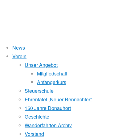
News
Wasserstand Donau
Verein
Nachruf
Unser Angebot
Liegt der Wasserstand in Korneuburg (KORN)
wird
über 5 Meter,
Mitgliedschaft
beim Donauhort nicht gerudert.
Anfängerkurs
auf
Pegelstände (DoRIS)
Steuerschule
Ehrentafel „Neuer Rennachter“
Seichtstellen
Dipl.-
150 Jahre Donauhort
Schleusenstatus
Geschichte
Wanderfahrten Archiv
Windfinder Kuchelauer Hafen
Ing.
Vorstand