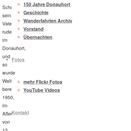
150 Jahre Donauhort
Schon
Geschichte
sein
Wanderfahrten Archiv
Vater
Vorstand
ruderte
Übernachten
im
Donauhort,
und
Fotos
so
wurde
Walter
mehr Flickr Fotos
bereits
YouTube Videos
1950,
im
Kontakt
Alter
von
13