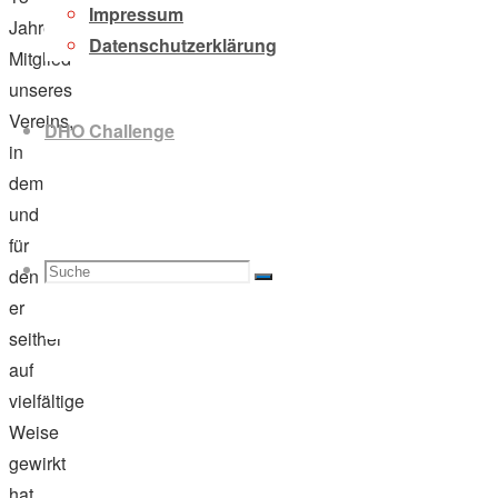
Impressum
Jahren,
Datenschutzerklärung
Mitglied
unseres
Vereins,
DHO Challenge
in
dem
und
für
Suche
Suchen
den
Suche
er
seither
auf
vielfältige
nach:
Weise
gewirkt
hat.